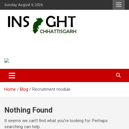
Skip
Sunday, August 9, 2026
to
content
Insight Chhattisgarh
Chhattisgarh Latest News
Home
Blog
Recruitment module
Nothing Found
It seems we can’t find what you’re looking for. Perhaps
searching can help.