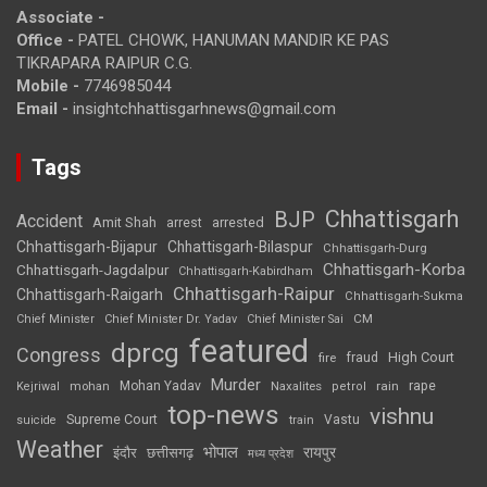
Associate -
Office -
PATEL CHOWK, HANUMAN MANDIR KE PAS
TIKRAPARA RAIPUR C.G.
Mobile -
7746985044
Email -
insightchhattisgarhnews@gmail.com
Tags
Chhattisgarh
BJP
Accident
Amit Shah
arrested
arrest
Chhattisgarh-Bijapur
Chhattisgarh-Bilaspur
Chhattisgarh-Durg
Chhattisgarh-Korba
Chhattisgarh-Jagdalpur
Chhattisgarh-Kabirdham
Chhattisgarh-Raipur
Chhattisgarh-Raigarh
Chhattisgarh-Sukma
CM
Chief Minister
Chief Minister Dr. Yadav
Chief Minister Sai
featured
dprcg
Congress
High Court
fire
fraud
Murder
rape
Mohan Yadav
Naxalites
rain
Kejriwal
mohan
petrol
top-news
vishnu
Supreme Court
Vastu
suicide
train
Weather
भोपाल
रायपुर
इंदौर
छत्तीसगढ़
मध्य प्रदेश