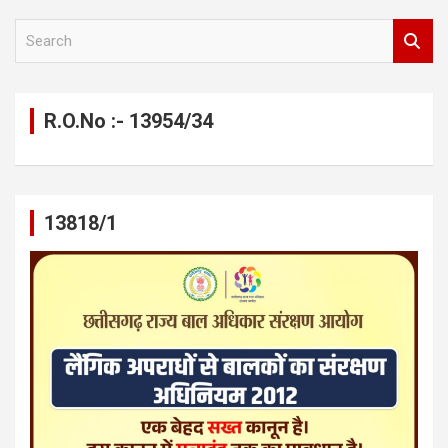
S
e
a
r
c
R.O.No :- 13954/34
h
13818/1