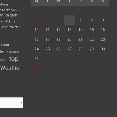
M
T
W
T
F
S
S
h-Durg
1
2
rh-Kabirdham
rh-Raigarh
3
4
5
6
7
8
9
garh-Sukma
Chief Minister
10
11
12
13
14
15
16
17
18
19
20
21
22
23
 Court
24
25
26
27
28
29
30
der
Naxalites
top-
31
Court
Weather
« Jul