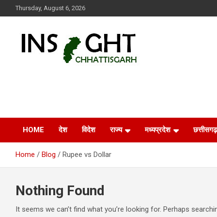
Skip
Thursday, August 6, 2026
to
content
Insight Chhattisgarh
Chhattisgarh Latest News
HOME
देश
विदेश
राज्य
मध्यप्रदेश
छत्तीसगढ़
Home
Blog
Rupee vs Dollar
Nothing Found
It seems we can’t find what you’re looking for. Perhaps searchi