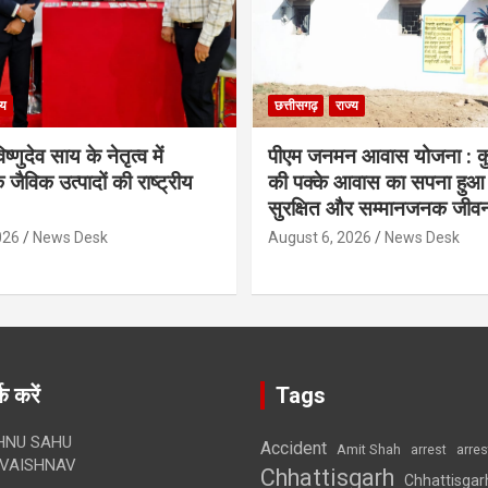
्य
छत्तीसगढ़
राज्य
िष्णुदेव साय के नेतृत्व में
पीएम जनमन आवास योजना : कु
 जैविक उत्पादों की राष्ट्रीय
की पक्के आवास का सपना हुआ प
सुरक्षित और सम्मानजनक जीव
026
News Desk
August 6, 2026
News Desk
क करें
Tags
HNU SAHU
Accident
Amit Shah
arre
arrest
VAISHNAV
Chhattisgarh
Chhattisgar