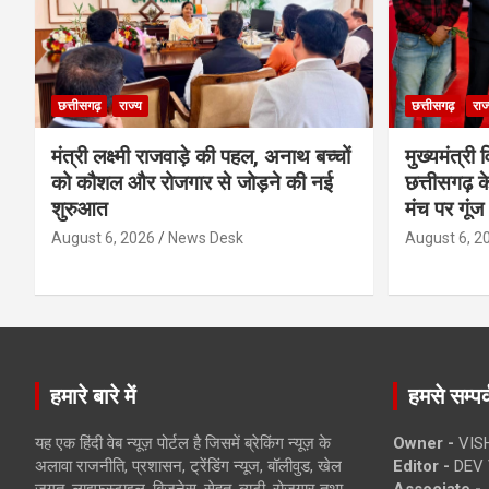
छत्तीसगढ़
राज्य
छत्तीसगढ़
राज
मंत्री लक्ष्मी राजवाड़े की पहल, अनाथ बच्चों
मुख्यमंत्री व
को कौशल और रोजगार से जोड़ने की नई
छत्तीसगढ़ के
शुरुआत
मंच पर गूंज
August 6, 2026
News Desk
August 6, 2
हमारे बारे में
हमसे सम्पर्
यह एक हिंदी वेब न्यूज़ पोर्टल है जिसमें ब्रेकिंग न्यूज़ के
Owner -
VIS
अलावा राजनीति, प्रशासन, ट्रेंडिंग न्यूज, बॉलीवुड, खेल
Editor -
DEV 