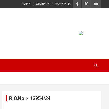
Home
About Us
Contact Us
R.O.No :- 13954/34