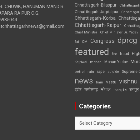
Chhattisgarh-Bilaspur
Chhattisgar
L CHOWK, HANUMAN MANDIR
Chhattisgarh-Jagdalpur
Chhattisga
APARA RAIPUR C.G.
Chhattisgarh-Korba
Chhattisga
6985044
Chhattisgarh-Raipur
ghtchhattisgarhnews@gmail.com
Chhattis
Chief Minister
Chief Minister Dr. Yadav
dprcg
Congress
CM
Sai
featured
High
fire
fraud
Mur
Mohan Yadav
Kejriwal
mohan
rape
Supreme 
rain
petrol
suicide
news
vishnu
Vastu
train
भोपाल
रायपुर
इंदौर
छत्तीसगढ़
मध्य प्रदेश
Categories
Categories