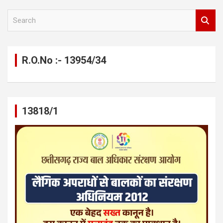
S
e
a
r
c
R.O.No :- 13954/34
h
13818/1