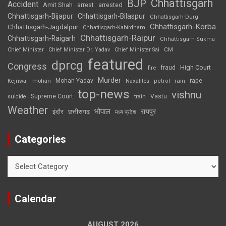
Chhattisgarh
BJP
Accident
Amit Shah
arrested
arrest
Chhattisgarh-Bijapur
Chhattisgarh-Bilaspur
Chhattisgarh-Durg
Chhattisgarh-Korba
Chhattisgarh-Jagdalpur
Chhattisgarh-Kabirdham
Chhattisgarh-Raipur
Chhattisgarh-Raigarh
Chhattisgarh-Sukma
CM
Chief Minister
Chief Minister Dr. Yadav
Chief Minister Sai
featured
dprcg
Congress
High Court
fire
fraud
Murder
rape
Mohan Yadav
Naxalites
rain
Kejriwal
mohan
petrol
top-news
vishnu
Supreme Court
Vastu
suicide
train
Weather
भोपाल
रायपुर
इंदौर
छत्तीसगढ़
मध्य प्रदेश
Categories
Categories
Calendar
AUGUST 2026