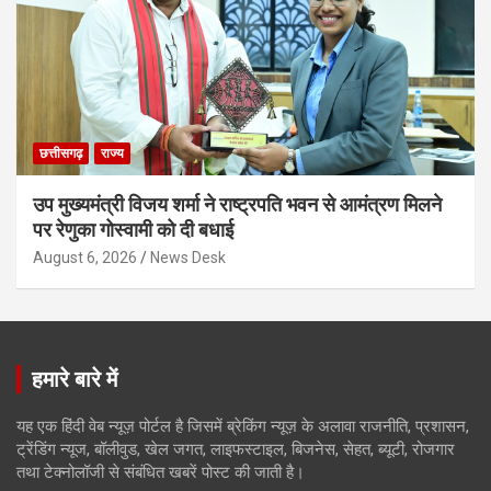
छत्तीसगढ़
राज्य
उप मुख्यमंत्री विजय शर्मा ने राष्ट्रपति भवन से आमंत्रण मिलने
पर रेणुका गोस्वामी को दी बधाई
August 6, 2026
News Desk
हमारे बारे में
यह एक हिंदी वेब न्यूज़ पोर्टल है जिसमें ब्रेकिंग न्यूज़ के अलावा राजनीति, प्रशासन,
ट्रेंडिंग न्यूज, बॉलीवुड, खेल जगत, लाइफस्टाइल, बिजनेस, सेहत, ब्यूटी, रोजगार
तथा टेक्नोलॉजी से संबंधित खबरें पोस्ट की जाती है।