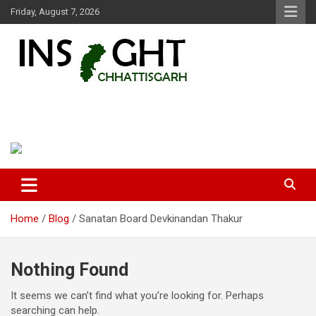
Skip
Friday, August 7, 2026
to
content
Insight Chhattisgarh
Chhattisgarh Latest News
Home
Blog
Sanatan Board Devkinandan Thakur
Nothing Found
It seems we can’t find what you’re looking for. Perhaps
searching can help.