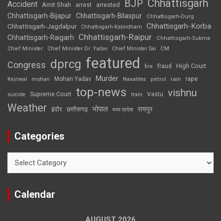
Chhattisgarh
BJP
Accident
Amit Shah
arrested
arrest
Chhattisgarh-Bijapur
Chhattisgarh-Bilaspur
Chhattisgarh-Durg
Chhattisgarh-Korba
Chhattisgarh-Jagdalpur
Chhattisgarh-Kabirdham
Chhattisgarh-Raipur
Chhattisgarh-Raigarh
Chhattisgarh-Sukma
CM
Chief Minister
Chief Minister Dr. Yadav
Chief Minister Sai
featured
dprcg
Congress
High Court
fire
fraud
Murder
rape
Mohan Yadav
Naxalites
rain
Kejriwal
mohan
petrol
top-news
vishnu
Supreme Court
Vastu
suicide
train
Weather
भोपाल
रायपुर
इंदौर
छत्तीसगढ़
मध्य प्रदेश
Categories
Categories
Calendar
AUGUST 2026