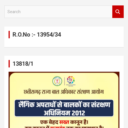
S
e
a
r
c
R.O.No :- 13954/34
h
13818/1