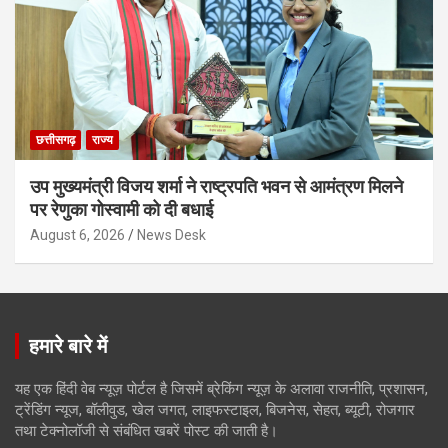
छत्तीसगढ़
राज्य
उप मुख्यमंत्री विजय शर्मा ने राष्ट्रपति भवन से आमंत्रण मिलने
पर रेणुका गोस्वामी को दी बधाई
August 6, 2026
News Desk
हमारे बारे में
यह एक हिंदी वेब न्यूज़ पोर्टल है जिसमें ब्रेकिंग न्यूज़ के अलावा राजनीति, प्रशासन,
ट्रेंडिंग न्यूज, बॉलीवुड, खेल जगत, लाइफस्टाइल, बिजनेस, सेहत, ब्यूटी, रोजगार
तथा टेक्नोलॉजी से संबंधित खबरें पोस्ट की जाती है।