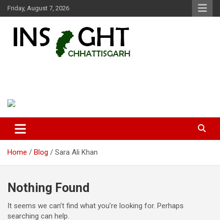
Skip
Friday, August 7, 2026
to
content
Insight Chhattisgarh
Chhattisgarh Latest News
Home
Blog
Sara Ali Khan
Nothing Found
It seems we can’t find what you’re looking for. Perhaps
searching can help.