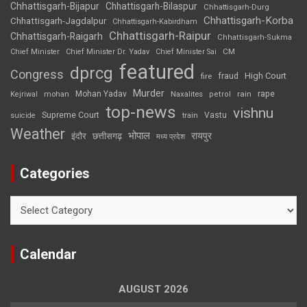
Chhattisgarh-Bijapur
Chhattisgarh-Bilaspur
Chhattisgarh-Durg
Chhattisgarh-Korba
Chhattisgarh-Jagdalpur
Chhattisgarh-Kabirdham
Chhattisgarh-Raipur
Chhattisgarh-Raigarh
Chhattisgarh-Sukma
CM
Chief Minister
Chief Minister Dr. Yadav
Chief Minister Sai
featured
dprcg
Congress
High Court
fire
fraud
Murder
rape
Mohan Yadav
Naxalites
rain
Kejriwal
mohan
petrol
top-news
vishnu
Supreme Court
Vastu
suicide
train
Weather
भोपाल
रायपुर
इंदौर
छत्तीसगढ़
मध्य प्रदेश
Categories
Categories
Calendar
AUGUST 2026