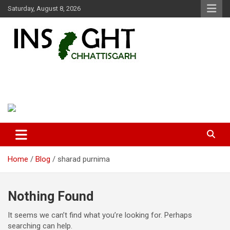
Skip
Saturday, August 8, 2026
to
content
Insight Chhattisgarh
Chhattisgarh Latest News
Home
Blog
sharad purnima
Nothing Found
It seems we can’t find what you’re looking for. Perhaps
searching can help.