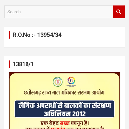
S
e
a
r
c
R.O.No :- 13954/34
h
13818/1