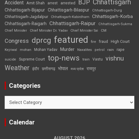
Chhattisgarh
BJP
Accident
Amit Shah
arrested
arrest
Chhattisgarh-Bijapur
Chhattisgarh-Bilaspur
Chhattisgarh-Durg
Chhattisgarh-Korba
Chhattisgarh-Jagdalpur
Chhattisgarh-Kabirdham
Chhattisgarh-Raipur
Chhattisgarh-Raigarh
Chhattisgarh-Sukma
CM
Chief Minister
Chief Minister Dr. Yadav
Chief Minister Sai
featured
dprcg
Congress
High Court
fire
fraud
Murder
rape
Mohan Yadav
Naxalites
rain
Kejriwal
mohan
petrol
top-news
vishnu
Supreme Court
Vastu
suicide
train
Weather
भोपाल
रायपुर
इंदौर
छत्तीसगढ़
मध्य प्रदेश
Categories
Categories
Calendar
AUGUST 2026