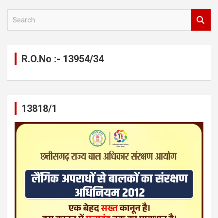
S
e
a
r
c
R.O.No :- 13954/34
h
13818/1