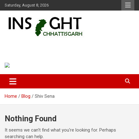
Skip
Saturday, August 8, 2026
to
content
Insight Chhattisgarh
Chhattisgarh Latest News
Home
Blog
Shiv Sena
Nothing Found
It seems we can’t find what you’re looking for. Perhaps
searching can help.