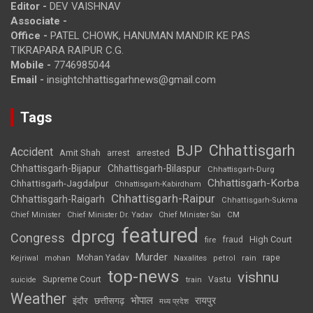
Editor -
DEV VAISHNAV
Associate -
Office -
PATEL CHOWK, HANUMAN MANDIR KE PAS
TIKRAPARA RAIPUR C.G.
Mobile -
7746985044
Email -
insightchhattisgarhnews@gmail.com
Tags
Chhattisgarh
BJP
Accident
Amit Shah
arrested
arrest
Chhattisgarh-Bijapur
Chhattisgarh-Bilaspur
Chhattisgarh-Durg
Chhattisgarh-Korba
Chhattisgarh-Jagdalpur
Chhattisgarh-Kabirdham
Chhattisgarh-Raipur
Chhattisgarh-Raigarh
Chhattisgarh-Sukma
CM
Chief Minister
Chief Minister Dr. Yadav
Chief Minister Sai
featured
dprcg
Congress
High Court
fire
fraud
Murder
rape
Mohan Yadav
Naxalites
rain
Kejriwal
mohan
petrol
top-news
vishnu
Supreme Court
Vastu
suicide
train
Weather
भोपाल
रायपुर
इंदौर
छत्तीसगढ़
मध्य प्रदेश