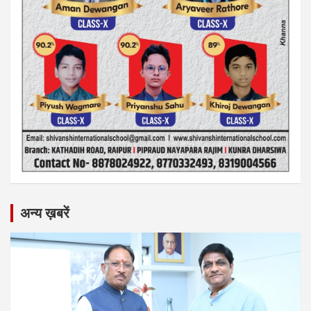
अन्य ख़बरें