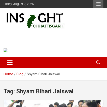
Skip
Friday, August 7, 2026
to
content
Insight Chhattisgarh
Chhattisgarh Latest News
Home
Blog
Shyam Bihari Jaiswal
Tag:
Shyam Bihari Jaiswal