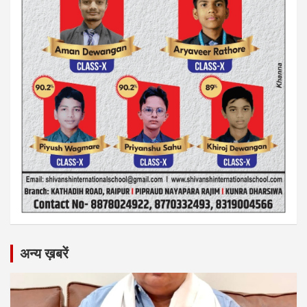
अन्य ख़बरें