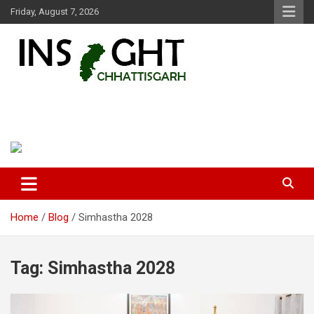
Skip
Friday, August 7, 2026
to
content
Insight Chhattisgarh
Chhattisgarh Latest News
Home
Blog
Simhastha 2028
Tag:
Simhastha 2028