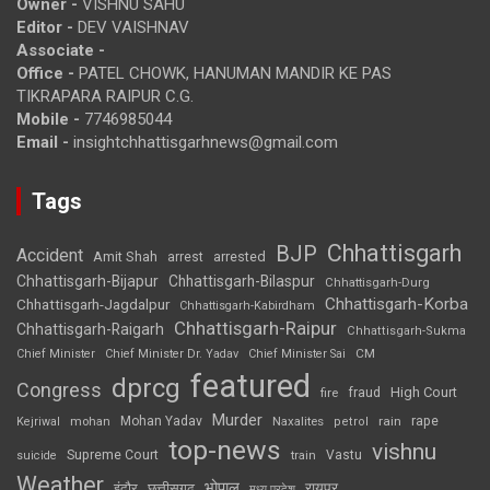
Owner -
VISHNU SAHU
Editor -
DEV VAISHNAV
Associate -
Office -
PATEL CHOWK, HANUMAN MANDIR KE PAS
TIKRAPARA RAIPUR C.G.
Mobile -
7746985044
Email -
insightchhattisgarhnews@gmail.com
Tags
Chhattisgarh
BJP
Accident
Amit Shah
arrested
arrest
Chhattisgarh-Bijapur
Chhattisgarh-Bilaspur
Chhattisgarh-Durg
Chhattisgarh-Korba
Chhattisgarh-Jagdalpur
Chhattisgarh-Kabirdham
Chhattisgarh-Raipur
Chhattisgarh-Raigarh
Chhattisgarh-Sukma
CM
Chief Minister
Chief Minister Dr. Yadav
Chief Minister Sai
featured
dprcg
Congress
High Court
fire
fraud
Murder
rape
Mohan Yadav
Naxalites
rain
Kejriwal
mohan
petrol
top-news
vishnu
Supreme Court
Vastu
suicide
train
Weather
भोपाल
रायपुर
इंदौर
छत्तीसगढ़
मध्य प्रदेश