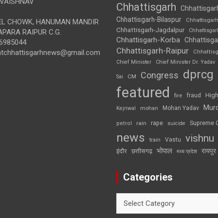
VAISHNAV
Chhattisgarh
Chhattisgar
Chhattisgarh-Bilaspur
Chhattisgar
L CHOWK, HANUMAN MANDIR
Chhattisgarh-Jagdalpur
Chhattisga
APARA RAIPUR C.G.
Chhattisgarh-Korba
Chhattisga
6985044
Chhattisgarh-Raipur
ghtchhattisgarhnews@gmail.com
Chhattis
Chief Minister
Chief Minister Dr. Yadav
dprcg
Congress
CM
Sai
featured
High
fire
fraud
Mur
Mohan Yadav
Kejriwal
mohan
rape
Supreme 
rain
petrol
suicide
news
vishnu
Vastu
train
भोपाल
रायपुर
इंदौर
छत्तीसगढ़
मध्य प्रदेश
Categories
Categories