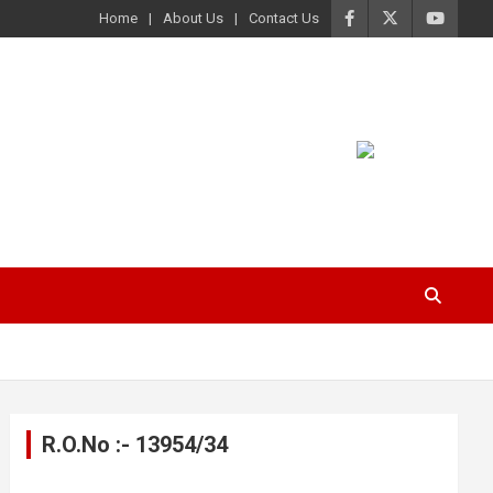
Home
About Us
Contact Us
R.O.No :- 13954/34