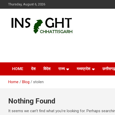
Skip
Thursday, August 6, 2026
to
content
Insight Chhattisgarh
Chhattisgarh Latest News
HOME
देश
विदेश
राज्य
मध्यप्रदेश
छत्तीसगढ़
Home
Blog
stolen
Nothing Found
It seems we can’t find what you’re looking for. Perhaps searchi