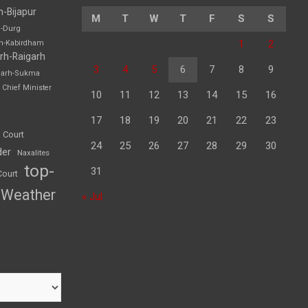
h-Bijapur
M
T
W
T
F
S
S
h-Durg
1
2
rh-Kabirdham
rh-Raigarh
3
4
5
6
7
8
9
garh-Sukma
Chief Minister
10
11
12
13
14
15
16
17
18
19
20
21
22
23
 Court
24
25
26
27
28
29
30
der
Naxalites
top-
31
Court
Weather
« Jul