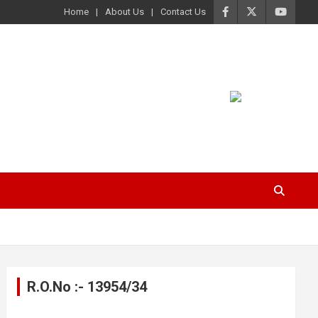
Home
About Us
Contact Us
R.O.No :- 13954/34