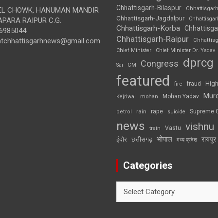
Chhattisgarh-Bilaspur
Chhattisgar
L CHOWK, HANUMAN MANDIR
Chhattisgarh-Jagdalpur
Chhattisga
APARA RAIPUR C.G.
Chhattisgarh-Korba
Chhattisga
6985044
Chhattisgarh-Raipur
ghtchhattisgarhnews@gmail.com
Chhattis
Chief Minister
Chief Minister Dr. Yadav
dprcg
Congress
CM
Sai
featured
High
fire
fraud
Mur
Mohan Yadav
Kejriwal
mohan
rape
Supreme 
rain
petrol
suicide
news
vishnu
Vastu
train
भोपाल
रायपुर
इंदौर
छत्तीसगढ़
मध्य प्रदेश
Categories
Categories