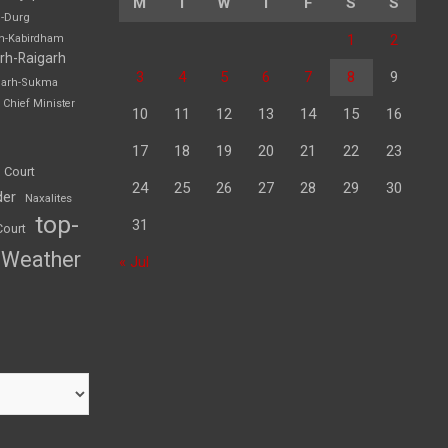
M
T
W
T
F
S
S
h-Durg
1
2
rh-Kabirdham
rh-Raigarh
3
4
5
6
7
8
9
garh-Sukma
Chief Minister
10
11
12
13
14
15
16
17
18
19
20
21
22
23
 Court
24
25
26
27
28
29
30
der
Naxalites
top-
31
Court
Weather
« Jul