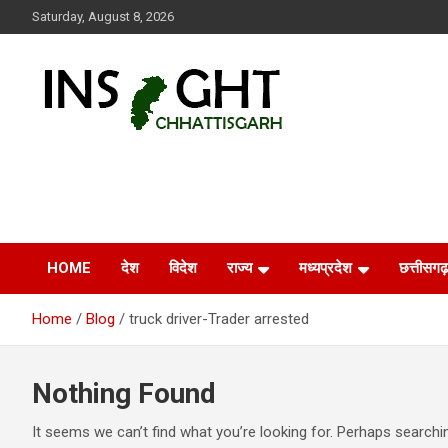
Skip
Saturday, August 8, 2026
to
content
Insight Chhattisgarh
Chhattisgarh Latest News
HOME
देश
विदेश
राज्य
मध्यप्रदेश
छत्तीसगढ़
Home
Blog
truck driver-Trader arrested
Nothing Found
It seems we can’t find what you’re looking for. Perhaps searchi