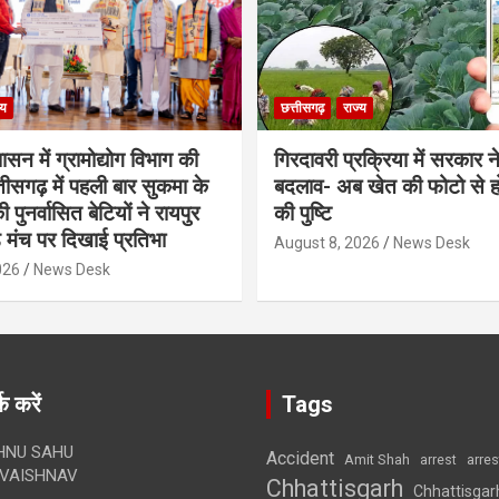
्य
छत्तीसगढ़
राज्य
शासन में ग्रामोद्योग विभाग की
गिरदावरी प्रक्रिया में सरकार ने
ीसगढ़ में पहली बार सुकमा के
बदलाव- अब खेत की फोटो से 
पुनर्वासित बेटियों ने रायपुर
की पुष्टि
े मंच पर दिखाई प्रतिभा
August 8, 2026
News Desk
026
News Desk
क करें
Tags
HNU SAHU
Accident
Amit Shah
arre
arrest
VAISHNAV
Chhattisgarh
Chhattisgar