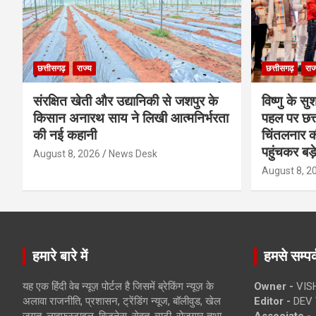
छत्तीसगढ़
राज्य
छत्तीसगढ़
राज
संरक्षित खेती और उद्यानिकी से जशपुर के
विष्णु के सु
किसान अनारथ साय ने लिखी आत्मनिर्भरता
पहल पर छत्त
की नई कहानी
चिंतलनार की 
पहुंचकर बड़
August 8, 2026
News Desk
August 8, 2
हमारे बारे में
हमसे सम्पर्
यह एक हिंदी वेब न्यूज़ पोर्टल है जिसमें ब्रेकिंग न्यूज़ के
Owner -
VIS
अलावा राजनीति, प्रशासन, ट्रेंडिंग न्यूज, बॉलीवुड, खेल
Editor -
DEV 