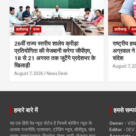
छत्तीसगढ़
राज्य
छत्तीसगढ़
राज
26वीं राज्य स्तरीय शालेय क्रीड़ा
राष्ट्रीय ह
प्रतियोगिता की मेजबानी करेगा जीपीएम,
अग्रवाल ने 
18 से 21 अगस्त तक जुटेंगे प्रदेशभर के
संदेश
खिलाड़ी
August 7, 2
August 7, 2026
News Desk
हमारे बारे में
हमसे सम्पर्
यह एक हिंदी वेब न्यूज़ पोर्टल है जिसमें ब्रेकिंग न्यूज़ के
Owner -
VIS
अलावा राजनीति, प्रशासन, ट्रेंडिंग न्यूज, बॉलीवुड, खेल
Editor -
DEV 