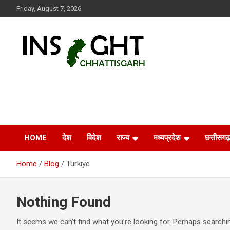
Skip
Friday, August 7, 2026
to
content
Insight Chhattisgarh
Chhattisgarh Latest News
HOME
देश
विदेश
राज्य
मध्यप्रदेश
छत्तीसगढ़
Home
Blog
Türkiye
Nothing Found
It seems we can’t find what you’re looking for. Perhaps searchi