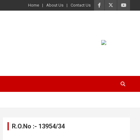
Home
About Us
Contact Us
R.O.No :- 13954/34