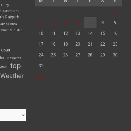
M
T
W
T
F
S
S
h-Durg
1
2
rh-Kabirdham
rh-Raigarh
3
4
5
6
7
8
9
garh-Sukma
Chief Minister
10
11
12
13
14
15
16
17
18
19
20
21
22
23
 Court
24
25
26
27
28
29
30
der
Naxalites
top-
31
Court
Weather
« Jul