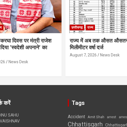
्य
छत्तीसगढ़
राज्य
थकरघा दिवस पर मंत्री राजेश
राज्य में अब तक औसत औसत
दिया ‘स्वदेशी अपनाने’ का
मिलीमीटर वर्षा दर्ज
August 7, 2026
News Desk
026
News Desk
क करें
Tags
HNU SAHU
Accident
Amit Shah
arre
arrest
VAISHNAV
Chhattisgarh
Chhattisgar