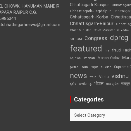
Chhattisgarh-Bilaspur
Chhattisgar
L CHOWK, HANUMAN MANDIR
Chhattisgarh-Jagdalpur
Chhattisga
APARA RAIPUR C.G.
Chhattisgarh-Korba
Chhattisga
6985044
Chhattisgarh-Raipur
ghtchhattisgarhnews@gmail.com
Chhattis
Chief Minister
Chief Minister Dr. Yadav
dprcg
Congress
CM
Sai
featured
High
fire
fraud
Mur
Mohan Yadav
Kejriwal
mohan
rape
Supreme 
rain
petrol
suicide
news
vishnu
Vastu
train
भोपाल
रायपुर
इंदौर
छत्तीसगढ़
मध्य प्रदेश
Categories
Categories