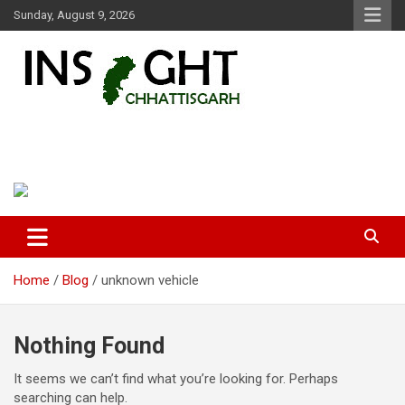
Skip
Sunday, August 9, 2026
to
content
Insight Chhattisgarh
Chhattisgarh Latest News
Home
Blog
unknown vehicle
Nothing Found
It seems we can’t find what you’re looking for. Perhaps
searching can help.