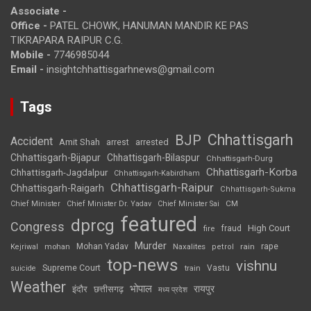
Associate -
Office -
PATEL CHOWK, HANUMAN MANDIR KE PAS
TIKRAPARA RAIPUR C.G.
Mobile -
7746985044
Email -
insightchhattisgarhnews@gmail.com
Tags
Chhattisgarh
BJP
Accident
Amit Shah
arrested
arrest
Chhattisgarh-Bijapur
Chhattisgarh-Bilaspur
Chhattisgarh-Durg
Chhattisgarh-Korba
Chhattisgarh-Jagdalpur
Chhattisgarh-Kabirdham
Chhattisgarh-Raipur
Chhattisgarh-Raigarh
Chhattisgarh-Sukma
CM
Chief Minister
Chief Minister Dr. Yadav
Chief Minister Sai
featured
dprcg
Congress
High Court
fire
fraud
Murder
rape
Mohan Yadav
Naxalites
rain
Kejriwal
mohan
petrol
top-news
vishnu
Supreme Court
Vastu
suicide
train
Weather
भोपाल
रायपुर
इंदौर
छत्तीसगढ़
मध्य प्रदेश