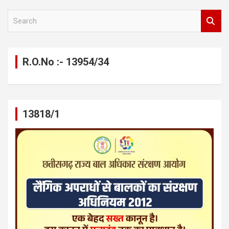
S
e
a
r
c
R.O.No :- 13954/34
h
13818/1