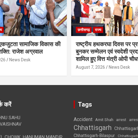
्य
छत्तीसगढ़
राज्य
कजुटता सामाजिक विकास की
राष्ट्रीय हथकरघा दिवस पर प्र
क्ति: राजेश अग्रवाल
बुनकर सम्मेलन एवं स्वदेशी प्रदर्
शामिल हुए वित्त मंत्री ओपी चौध
026
News Desk
August 7, 2026
News Desk
क करें
Tags
HNU SAHU
Accident
Amit Shah
arre
arrest
VAISHNAV
Chhattisgarh
Chhattisgar
Chhattisgarh-Bilaspur
Chhattisgar
L CHOWK, HANUMAN MANDIR