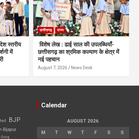
छत्तीसगढ़
राज्य
देश स्तरीय
विशेष लेख : ढाई साल की उपलब्धियाँ-
शनी में
छत्तीसगढ़ का श्रमिक कल्याण के क्षेत्र में
री
नई पहचान
August 7, 2026
News Desk
Calendar
BJP
sted
AUGUST 2026
h-Bijapur
M
T
W
T
F
S
S
h-Durg