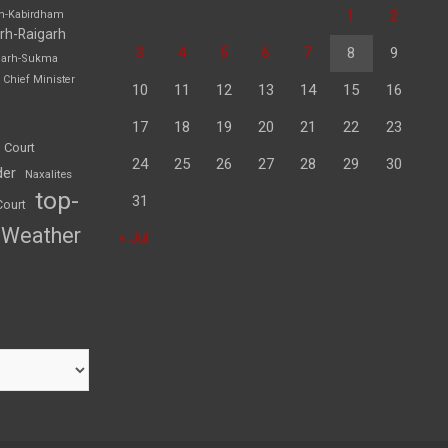
1
2
rh-Kabirdham
rh-Raigarh
3
4
5
6
7
8
9
garh-Sukma
Chief Minister
10
11
12
13
14
15
16
17
18
19
20
21
22
23
 Court
24
25
26
27
28
29
30
der
Naxalites
top-
31
Court
Weather
« Jul