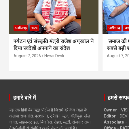
छत्तीसगढ़
राज्य
छत्तीसगढ़
राज
पर्यटन एवं संस्कृति मंत्री राजेश अग्रवाल ने
समाज की ए
दिया स्वदेशी अपनाने का संदेश
सबसे बड़ी श
August 7, 2026
News Desk
August 7, 2
हमारे बारे में
हमसे सम्पर्
यह एक हिंदी वेब न्यूज़ पोर्टल है जिसमें ब्रेकिंग न्यूज़ के
Owner -
VIS
अलावा राजनीति, प्रशासन, ट्रेंडिंग न्यूज, बॉलीवुड, खेल
Editor -
DEV 
जगत, लाइफस्टाइल, बिजनेस, सेहत, ब्यूटी, रोजगार तथा
Associate -
टेक्नोलॉजी से संबंधित खबरें पोस्ट की जाती है।
Office -
PATE