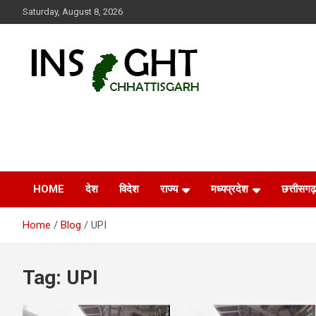
Skip
Saturday, August 8, 2026
to
content
Insight Chhattisgarh
Chhattisgarh Latest News
HOME
देश
विदेश
राज्य
मध्यप्रदेश
छत्तीसगढ़
Home
Blog
UPI
Tag:
UPI