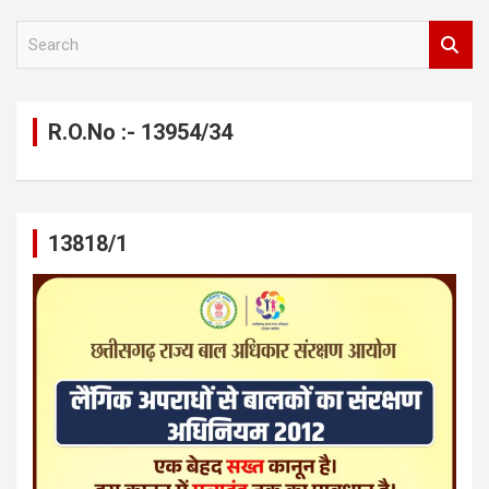
S
e
a
r
c
R.O.No :- 13954/34
h
13818/1