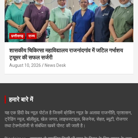
छत्तीसगढ़
राज्य
शासकीय चिकित्सा महाविद्यालय राजनांदगांव में जटिल गर्भाशय
ट्यूमर की सफल सर्जरी
August 10, 2026
News Desk
हमारे बारे में
यह एक हिंदी वेब न्यूज़ पोर्टल है जिसमें ब्रेकिंग न्यूज़ के अलावा राजनीति, प्रशासन,
ट्रेंडिंग न्यूज, बॉलीवुड, खेल जगत, लाइफस्टाइल, बिजनेस, सेहत, ब्यूटी, रोजगार
तथा टेक्नोलॉजी से संबंधित खबरें पोस्ट की जाती है।