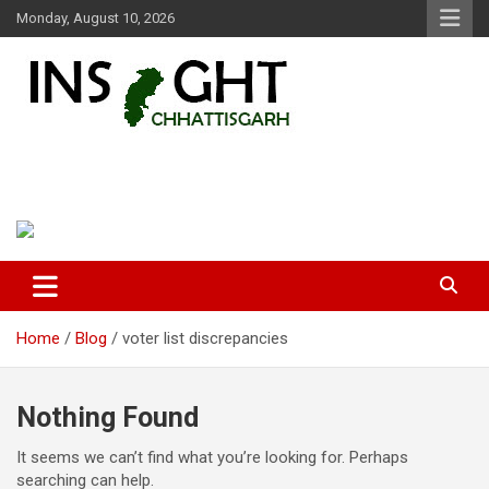
Skip
Monday, August 10, 2026
to
content
Insight Chhattisgarh
Chhattisgarh Latest News
Home
Blog
voter list discrepancies
Nothing Found
It seems we can’t find what you’re looking for. Perhaps
searching can help.