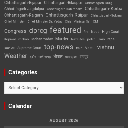
Chhattisgarh-Bijapur
Chhattisgarh-Bilaspur
Chhattisgarh-Durg
Chhattisgarh-Korba
Chhattisgarh-Jagdalpur
Chhattisgarh-Kabirdham
Chhattisgarh-Raipur
Chhattisgarh-Raigarh
Chhattisgarh-Sukma
CM
Chief Minister
Chief Minister Dr. Yadav
Chief Minister Sai
featured
dprcg
Congress
High Court
fire
fraud
Murder
rape
Mohan Yadav
Naxalites
rain
Kejriwal
mohan
petrol
top-news
vishnu
Supreme Court
Vastu
suicide
train
Weather
भोपाल
रायपुर
इंदौर
छत्तीसगढ़
मध्य प्रदेश
Categories
Categories
Calendar
AUGUST 2026