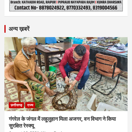
अन्य ख़बरें
छत्तीसगढ़
राज्य
गंगरेल के जंगल में लहूलुहान मिला अजगर, वन विभाग ने किया
सुरक्षित रेस्क्यू