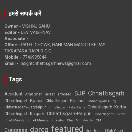
हमसे सम्पर्क करें
Owner -
VISHNU SAHU
Editor -
DEV VAISHNAV
Associate -
Office -
PATEL CHOWK, HANUMAN MANDIR KE PAS
TIKRAPARA RAIPUR C.G.
Mobile -
7746985044
Email -
insightchhattisgarhnews@gmail.com
Tags
Chhattisgarh
BJP
Accident
Amit Shah
arrested
arrest
Chhattisgarh-Bijapur
Chhattisgarh-Bilaspur
Chhattisgarh-Durg
Chhattisgarh-Korba
Chhattisgarh-Jagdalpur
Chhattisgarh-Kabirdham
Chhattisgarh-Raipur
Chhattisgarh-Raigarh
Chhattisgarh-Sukma
CM
Chief Minister
Chief Minister Dr. Yadav
Chief Minister Sai
featured
dprcg
Congress
High Court
fire
fraud