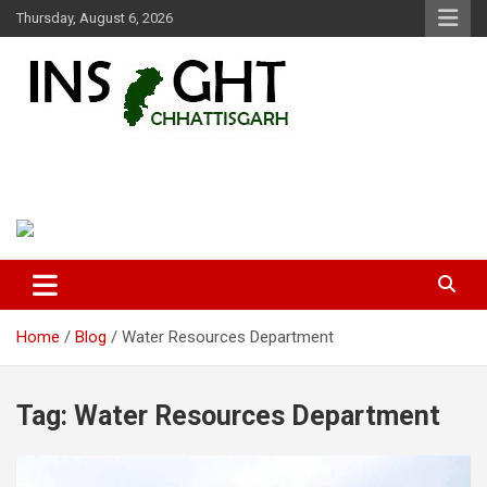
Skip
Thursday, August 6, 2026
to
content
Insight Chhattisgarh
Chhattisgarh Latest News
Home
Blog
Water Resources Department
Tag:
Water Resources Department