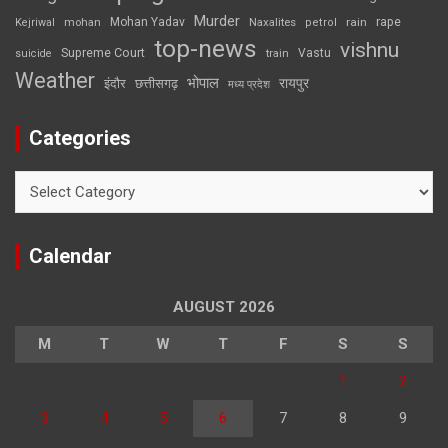
Murder
rape
Mohan Yadav
Naxalites
rain
Kejriwal
mohan
petrol
top-news
vishnu
Supreme Court
Vastu
suicide
train
Weather
भोपाल
रायपुर
इंदौर
छत्तीसगढ़
मध्य प्रदेश
Categories
Categories
Calendar
AUGUST 2026
M
T
W
T
F
S
S
1
2
3
4
5
6
7
8
9