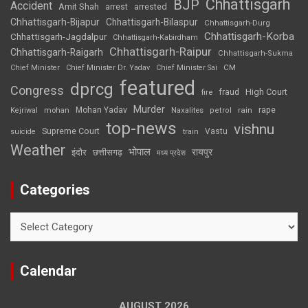
Chhattisgarh
BJP
Accident
Amit Shah
arrested
arrest
Chhattisgarh-Bijapur
Chhattisgarh-Bilaspur
Chhattisgarh-Durg
Chhattisgarh-Korba
Chhattisgarh-Jagdalpur
Chhattisgarh-Kabirdham
Chhattisgarh-Raipur
Chhattisgarh-Raigarh
Chhattisgarh-Sukma
CM
Chief Minister
Chief Minister Dr. Yadav
Chief Minister Sai
featured
dprcg
Congress
High Court
fire
fraud
Murder
rape
Mohan Yadav
Naxalites
rain
Kejriwal
mohan
petrol
top-news
vishnu
Supreme Court
Vastu
suicide
train
Weather
भोपाल
रायपुर
इंदौर
छत्तीसगढ़
मध्य प्रदेश
Categories
Categories
Calendar
AUGUST 2026