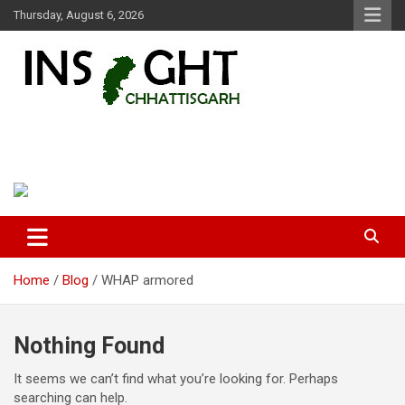
Skip
Thursday, August 6, 2026
to
content
Insight Chhattisgarh
Chhattisgarh Latest News
Home
Blog
WHAP armored
Nothing Found
It seems we can’t find what you’re looking for. Perhaps
searching can help.