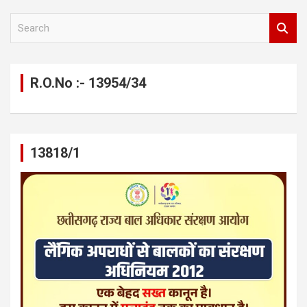
S
e
a
r
c
R.O.No :- 13954/34
h
13818/1