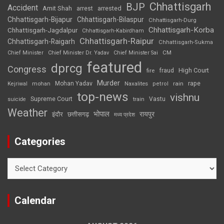
Chhattisgarh
BJP
Accident
Amit Shah
arrested
arrest
Chhattisgarh-Bijapur
Chhattisgarh-Bilaspur
Chhattisgarh-Durg
Chhattisgarh-Korba
Chhattisgarh-Jagdalpur
Chhattisgarh-Kabirdham
Chhattisgarh-Raipur
Chhattisgarh-Raigarh
Chhattisgarh-Sukma
CM
Chief Minister
Chief Minister Dr. Yadav
Chief Minister Sai
featured
dprcg
Congress
High Court
fire
fraud
Murder
rape
Mohan Yadav
Naxalites
rain
Kejriwal
mohan
petrol
top-news
vishnu
Supreme Court
Vastu
suicide
train
Weather
भोपाल
रायपुर
इंदौर
छत्तीसगढ़
मध्य प्रदेश
Categories
Categories
Calendar