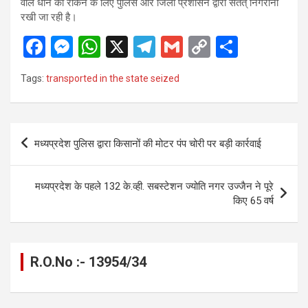
वाले धान को रोकने के लिए पुलिस और जिला प्रशासन द्वारा सतत् निगरानी
रखी जा रही है।
F
M
W
X
T
G
C
S
a
es
h
el
m
o
h
Tags:
transported in the state seized
ce
se
at
e
ail
py
ar
b
n
s
gr
Li
e
o
g
A
a
n
Post
मध्यप्रदेश पुलिस द्वारा किसानों की मोटर पंप चोरी पर बड़ी कार्रवाई
o
er
p
m
k
navigation
k
p
मध्यप्रदेश के पहले 132 के.व्ही. सबस्टेशन ज्योति नगर उज्जैन ने पूरे
किए 65 वर्ष
R.O.No :- 13954/34