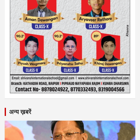
अन्य ख़बरें