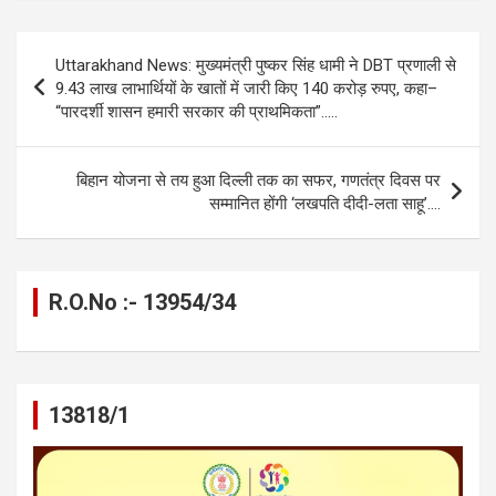
ce
se
at
e
ail
py
ar
b
n
s
gr
Li
e
Post
Uttarakhand News: मुख्यमंत्री पुष्कर सिंह धामी ने DBT प्रणाली से
o
g
A
a
n
navigation
9.43 लाख लाभार्थियों के खातों में जारी किए 140 करोड़ रुपए, कहा–
o
er
p
m
k
“पारदर्शी शासन हमारी सरकार की प्राथमिकता”…..
k
p
बिहान योजना से तय हुआ दिल्ली तक का सफर, गणतंत्र दिवस पर
सम्मानित होंगी ‘लखपति दीदी-लता साहू’….
R.O.No :- 13954/34
13818/1