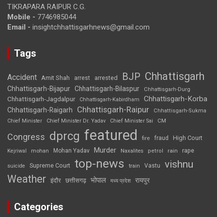
TIKRAPARA RAIPUR C.G.
Mobile -
7746985044
Email -
insightchhattisgarhnews@gmail.com
Tags
Chhattisgarh
BJP
Accident
Amit Shah
arrested
arrest
Chhattisgarh-Bijapur
Chhattisgarh-Bilaspur
Chhattisgarh-Durg
Chhattisgarh-Korba
Chhattisgarh-Jagdalpur
Chhattisgarh-Kabirdham
Chhattisgarh-Raipur
Chhattisgarh-Raigarh
Chhattisgarh-Sukma
CM
Chief Minister
Chief Minister Dr. Yadav
Chief Minister Sai
featured
dprcg
Congress
High Court
fire
fraud
Murder
rape
Mohan Yadav
Naxalites
rain
Kejriwal
mohan
petrol
top-news
vishnu
Supreme Court
Vastu
suicide
train
Weather
भोपाल
रायपुर
इंदौर
छत्तीसगढ़
मध्य प्रदेश
Categories