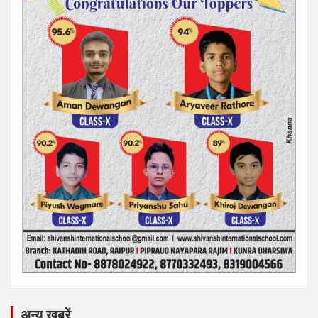
अन्य ख़बरें