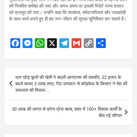
की नियमित समीक्षा की जाए और समय-समय पर इसकी रिपोर्ट राज्य शासन
को प्रस्तुत की जाए। उन्होंने कहा कि सतर्कता, संवेदनशीलता और जवाबदेही
के साथ कार्य करते हुए ही हम जन-जीवन की सुरक्षा सुनिश्चित कर सकते हैं।
F
M
W
X
T
G
C
S
a
es
h
el
m
o
h
ce
se
at
e
ail
py
ar
b
n
s
gr
Li
e
Post
धान छोड़ फूलों की खेती ने बदली आनंदराम की तकदीर, 22 हजार के
o
g
A
a
n
navigation
बदले कमाए 3 लाख रुपए, गेंदा उत्पादन से कोड़केल के किसान ने पेश की
o
er
p
m
k
सफलता की मिसाल…..
k
p
50 लाख की लागत से बनेगा प्रेस क्लब, शहर में 100+ विकास कार्यों के
बीच नई सौगात