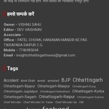
की कोई भी जिम्मेदारी नहीं होगी. सभी विवादों का न्यायक्षेत्र रायपुर होगा
हमसे सम्पर्क करें
Owner -
VISHNU SAHU
Editor -
DEV VAISHNAV
Associate -
Office -
PATEL CHOWK, HANUMAN MANDIR KE PAS
TIKRAPARA RAIPUR C.G.
Mobile -
7746985044
Email -
insightchhattisgarhnews@gmail.com
Tags
Chhattisgarh
BJP
Accident
Amit Shah
arrested
arrest
Chhattisgarh-Bijapur
Chhattisgarh-Bilaspur
Chhattisgarh-Durg
Chhattisgarh-Korba
Chhattisgarh-Jagdalpur
Chhattisgarh-Kabirdham
Chhattisgarh-Raipur
Chhattisgarh-Raigarh
Chhattisgarh-Sukma
CM
Chief Minister
Chief Minister Dr. Yadav
Chief Minister Sai