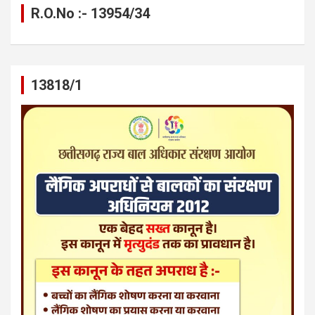
R.O.No :- 13954/34
13818/1