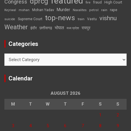
featured
dprcg
Congress
High Court
fire
fraud
Murder
rape
Mohan Yadav
Naxalites
rain
Kejriwal
mohan
petrol
top-news
vishnu
Supreme Court
Vastu
suicide
train
Weather
भोपाल
रायपुर
इंदौर
छत्तीसगढ़
मध्य प्रदेश
Categories
Categories
Calendar
AUGUST 2026
M
T
W
T
F
S
S
1
2
3
4
5
6
7
8
9