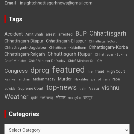
Email -
insightchhattisgarhnews@gmail.com
Tags
Chhattisgarh
BJP
Accident
Amit Shah
arrested
arrest
Chhattisgarh-Bijapur
Chhattisgarh-Bilaspur
Chhattisgarh-Durg
Chhattisgarh-Korba
Chhattisgarh-Jagdalpur
Chhattisgarh-Kabirdham
Chhattisgarh-Raipur
Chhattisgarh-Raigarh
Chhattisgarh-Sukma
CM
Chief Minister
Chief Minister Dr. Yadav
Chief Minister Sai
featured
dprcg
Congress
High Court
fire
fraud
Murder
rape
Mohan Yadav
Naxalites
rain
Kejriwal
mohan
petrol
top-news
vishnu
Supreme Court
Vastu
suicide
train
Weather
भोपाल
रायपुर
इंदौर
छत्तीसगढ़
मध्य प्रदेश
Categories
Categories