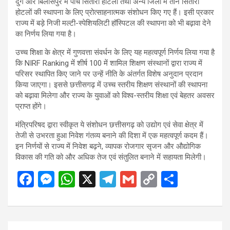
दुर्ग और बिलासपुर में पाँच सितारा होटलों तथा अन्य जिलों में तीन सितारा
होटलों की स्थापना के लिए प्रोत्साहनात्मक संशोधन किए गए हैं। इसी प्रकार
राज्य में बड़े निजी मल्टी-स्पेशियलिटी हॉस्पिटल की स्थापना को भी बढ़ावा देने
का निर्णय लिया गया है।
उच्च शिक्षा के क्षेत्र में गुणवत्ता संवर्धन के लिए यह महत्वपूर्ण निर्णय लिया गया है
कि NIRF Ranking में शीर्ष 100 में शामिल शिक्षण संस्थानों द्वारा राज्य में
परिसर स्थापित किए जाने पर उन्हें नीति के अंतर्गत विशेष अनुदान प्रदान
किया जाएगा। इससे छत्तीसगढ़ में उच्च स्तरीय शिक्षण संस्थानों की स्थापना
को बढ़ावा मिलेगा और राज्य के युवाओं को विश्व-स्तरीय शिक्षा एवं बेहतर अवसर
प्राप्त होंगे।
मंत्रिपरिषद द्वारा स्वीकृत ये संशोधन छत्तीसगढ़ को उद्योग एवं सेवा क्षेत्र में
तेजी से उभरता हुआ निवेश गंतव्य बनाने की दिशा में एक महत्वपूर्ण कदम हैं।
इन निर्णयों से राज्य में निवेश बढ़ने, व्यापक रोजगार सृजन और औद्योगिक
विकास की गति को और अधिक तेज एवं संतुलित बनाने में सहायता मिलेगी।
F
M
W
X
T
G
C
S
a
es
h
el
m
o
h
ce
se
at
e
ail
py
ar
b
n
s
gr
Li
e
Post