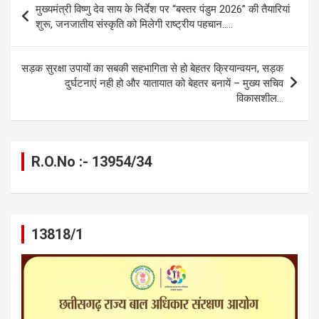
मुख्यमंत्री विष्णु देव साय के निर्देश पर “बस्तर पंडुम 2026” की तैयारियां
o
g
A
a
n
navigation
शुरू, जनजातीय संस्कृति को मिलेगी राष्ट्रीय पहचान…..
o
er
p
m
k
k
p
सड़क सुरक्षा उपायों का सबकी सहभागिता से हो बेहतर क्रियान्वयन, सड़क
दुर्घटनाएं नही हो और यातायात को बेहतर बनायें – मुख्य सचिव
विकासशील…
R.O.No :- 13954/34
13818/1