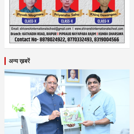
अन्य ख़बरें