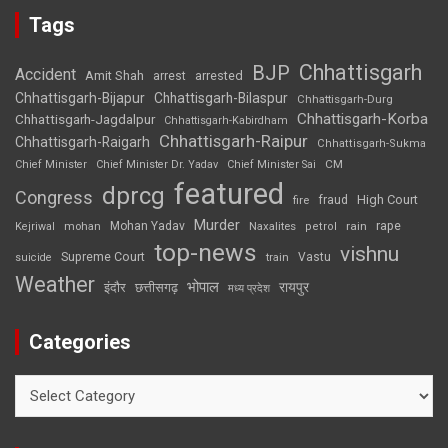
Tags
Chhattisgarh
BJP
Accident
Amit Shah
arrested
arrest
Chhattisgarh-Bijapur
Chhattisgarh-Bilaspur
Chhattisgarh-Durg
Chhattisgarh-Korba
Chhattisgarh-Jagdalpur
Chhattisgarh-Kabirdham
Chhattisgarh-Raipur
Chhattisgarh-Raigarh
Chhattisgarh-Sukma
CM
Chief Minister
Chief Minister Dr. Yadav
Chief Minister Sai
featured
dprcg
Congress
High Court
fire
fraud
Murder
rape
Mohan Yadav
Naxalites
rain
Kejriwal
mohan
petrol
top-news
vishnu
Supreme Court
Vastu
suicide
train
Weather
भोपाल
रायपुर
इंदौर
छत्तीसगढ़
मध्य प्रदेश
Categories
Categories