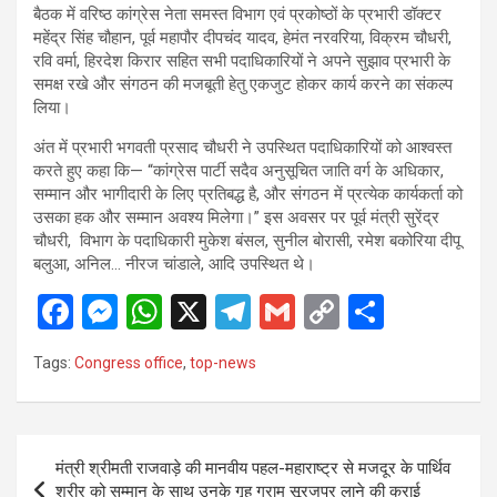
बैठक में वरिष्ठ कांग्रेस नेता समस्त विभाग एवं प्रकोष्ठों के प्रभारी डॉक्टर
महेंद्र सिंह चौहान, पूर्व महापौर दीपचंद यादव, हेमंत नरवरिया, विक्रम चौधरी,
रवि वर्मा, हिरदेश किरार सहित सभी पदाधिकारियों ने अपने सुझाव प्रभारी के
समक्ष रखे और संगठन की मजबूती हेतु एकजुट होकर कार्य करने का संकल्प
लिया।
अंत में प्रभारी भगवती प्रसाद चौधरी ने उपस्थित पदाधिकारियों को आश्वस्त
करते हुए कहा कि— “कांग्रेस पार्टी सदैव अनुसूचित जाति वर्ग के अधिकार,
सम्मान और भागीदारी के लिए प्रतिबद्ध है, और संगठन में प्रत्येक कार्यकर्ता को
उसका हक और सम्मान अवश्य मिलेगा।” इस अवसर पर पूर्व मंत्री सुरेंद्र
चौधरी, विभाग के पदाधिकारी मुकेश बंसल, सुनील बोरासी, रमेश बकोरिया दीपू
बलुआ, अनिल… नीरज चांडाले, आदि उपस्थित थे।
F
M
W
X
T
G
C
S
a
es
h
el
m
o
h
Tags:
Congress office
,
top-news
ce
se
at
e
ail
py
ar
b
n
s
gr
Li
e
o
g
A
a
n
Post
मंत्री श्रीमती राजवाड़े की मानवीय पहल-महाराष्ट्र से मजदूर के पार्थिव
o
er
p
m
k
navigation
शरीर को सम्मान के साथ उनके गृह ग्राम सूरजपुर लाने की कराई