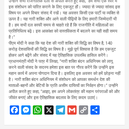
उन्होंने सभी राजनीतिक दलों से अपील करते हुए कहा, “हम सभी एक स्वर में
इस संशोधन को पारित कराने के लिए एकजुट हों। ज्यादा से ज्यादा सांसद इस
विषय पर अपने विचार संसद में रखें। यह अवसर किसी एक पार्टी या व्यक्ति से
ऊपर है। यह नारी शक्ति और आने वाली पीढ़ियों के लिए हमारी जिम्मेदारी भी
है। हम सभी दल काफी समय से चाहते रहे हैं कि राजनीति में महिलाओं का
प्रतिनिधित्व बढ़े। इस आकांक्षा को वास्तविकता में बदलने का यही सही समय
है।”
पीएम मोदी ने कहा कि यह देश की नारी शक्ति की सिद्धि का विषय है, 140
करोड़ देशवासियों की सिद्धि का विषय है। मुझे पूर्ण विश्वास है कि हम एकजुट
होकर आगे बढ़ेंगे और संसद में यह ऐतिहासिक उपलब्धि हासिल करेंगे।
प्रधानमंत्री मोदी ने पत्र में लिखा, “नारी शक्ति बंदन अधिनियम को लागू
करने वाली संसद के सदस्य हमेशा इस बात पर गौरव करेंगे कि उन्होंने इस
महान कार्य में अपना योगदान दिया है। इसलिए इस अवसर को हमें छोड़ना नहीं
है। नारी शक्ति बंदन अधिनियम में संशोधन को आपका समर्थन देश की
माताओं-बहनों और बेटियों के प्रति असीम दायित्वों का निर्वहन होगा।” उन्होंने
अपील करते हुए कहा, “आइए, हम अपने लोकतंत्र की महान परंपराओं को और
जीवंत बनाएं और इस ऐतिहासिक बदलाव के लिए कदम उठाएं।
F
M
W
X
T
G
C
S
a
es
h
el
m
o
h
ce
se
at
e
ail
py
ar