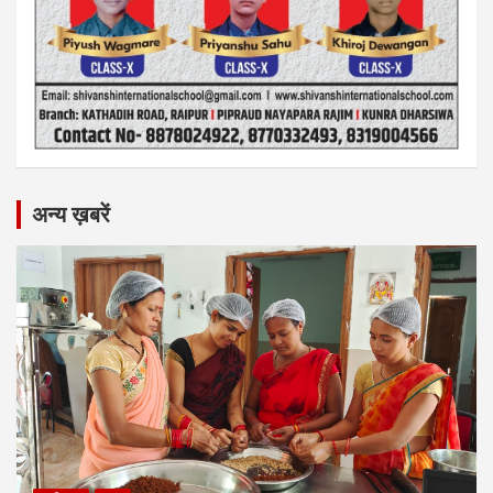
अन्य ख़बरें