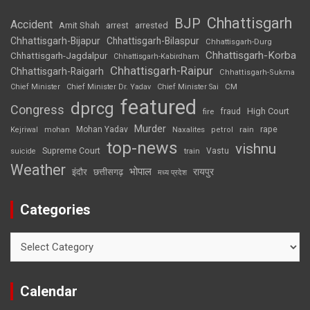
Chhattisgarh
BJP
Accident
Amit Shah
arrested
arrest
Chhattisgarh-Bijapur
Chhattisgarh-Bilaspur
Chhattisgarh-Durg
Chhattisgarh-Korba
Chhattisgarh-Jagdalpur
Chhattisgarh-Kabirdham
Chhattisgarh-Raipur
Chhattisgarh-Raigarh
Chhattisgarh-Sukma
CM
Chief Minister
Chief Minister Dr. Yadav
Chief Minister Sai
featured
dprcg
Congress
High Court
fire
fraud
Murder
rape
Mohan Yadav
Naxalites
rain
Kejriwal
mohan
petrol
top-news
vishnu
Supreme Court
Vastu
suicide
train
Weather
भोपाल
रायपुर
इंदौर
छत्तीसगढ़
मध्य प्रदेश
Categories
Categories
Calendar