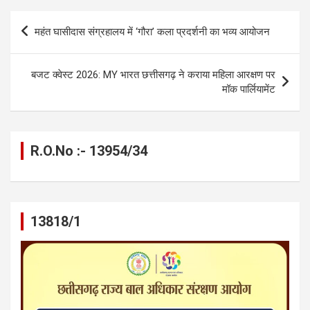
b
n
s
gr
Li
e
Post
महंत घासीदास संग्रहालय में ‘गौरा’ कला प्रदर्शनी का भव्य आयोजन
o
g
A
a
n
navigation
o
er
p
m
k
बजट क्वेस्ट 2026: MY भारत छत्तीसगढ़ ने कराया महिला आरक्षण पर
k
p
मॉक पार्लियामेंट
R.O.No :- 13954/34
13818/1