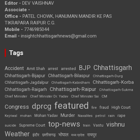
Editor -
DEV VAISHNAV
Associate -
Office -
PATEL CHOWK, HANUMAN MANDIR KE PAS
TIKRAPARA RAIPUR C.G.
Mobile -
7746985044
Email -
insightchhattisgarhnews@gmail.com
Tags
Chhattisgarh
BJP
Accident
Amit Shah
arrested
arrest
Chhattisgarh-Bijapur
Chhattisgarh-Bilaspur
Chhattisgarh-Durg
Chhattisgarh-Korba
Chhattisgarh-Jagdalpur
Chhattisgarh-Kabirdham
Chhattisgarh-Raipur
Chhattisgarh-Raigarh
Chhattisgarh-Sukma
CM
Chief Minister
Chief Minister Dr. Yadav
Chief Minister Sai
featured
dprcg
Congress
High Court
fire
fraud
Murder
rape
Mohan Yadav
Naxalites
rain
Kejriwal
mohan
petrol
top-news
vishnu
Supreme Court
Vastu
suicide
train
Weather
भोपाल
रायपुर
इंदौर
छत्तीसगढ़
मध्य प्रदेश