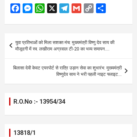
F
M
W
X
T
G
C
S
a
es
h
el
m
o
h
ce
se
at
e
ail
py
ar
b
n
s
gr
Li
e
Post
युवा प्रतिभाओं को मिला सशक्त मंच: मुख्यमंत्री विष्णु देव साय की
o
g
A
a
n
navigation
मौजूदगी में स्व. लखीराम अग्रवाल टी-20 का भव्य समापन…..
o
er
p
m
k
k
p
बिलासा देवी केवट एयरपोर्ट से रात्रि उड़ान सेवा का शुभारंभ: मुख्यमंत्री
विष्णुदेव साय ने भरी पहली नाइट फ्लाइट….
R.O.No :- 13954/34
13818/1