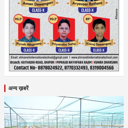
अन्य ख़बरें