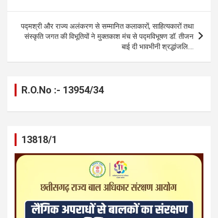
o
er
p
m
k
k
p
पद्मश्री और राज्य अलंकरण से सम्मानित कलाकारों, साहित्यकारों तथा
संस्कृति जगत की विभूतियों ने मुक्तकाश मंच से पद्मविभूषण डॉ. तीजन
बाई दी भावभीनी श्रद्धांजलि….
R.O.No :- 13954/34
13818/1