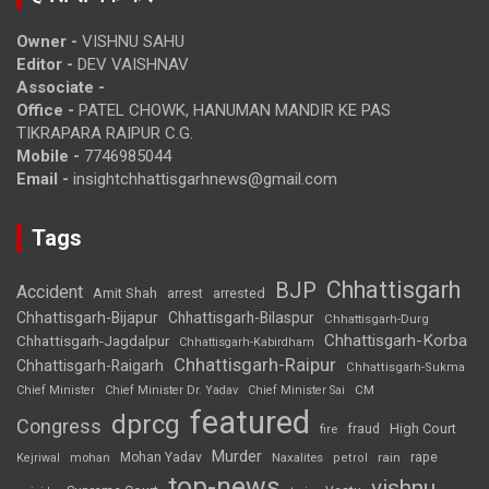
Owner -
VISHNU SAHU
Editor -
DEV VAISHNAV
Associate -
Office -
PATEL CHOWK, HANUMAN MANDIR KE PAS
TIKRAPARA RAIPUR C.G.
Mobile -
7746985044
Email -
insightchhattisgarhnews@gmail.com
Tags
Chhattisgarh
BJP
Accident
Amit Shah
arrested
arrest
Chhattisgarh-Bijapur
Chhattisgarh-Bilaspur
Chhattisgarh-Durg
Chhattisgarh-Korba
Chhattisgarh-Jagdalpur
Chhattisgarh-Kabirdham
Chhattisgarh-Raipur
Chhattisgarh-Raigarh
Chhattisgarh-Sukma
CM
Chief Minister
Chief Minister Dr. Yadav
Chief Minister Sai
featured
dprcg
Congress
High Court
fire
fraud
Murder
rape
Mohan Yadav
Naxalites
rain
Kejriwal
mohan
petrol
top-news
vishnu