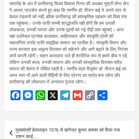
समारोह के अंत में छत्तीसगढ़ फिल्म विकास निगम की अध्यक्षा सुश्री मोना सेन
ने आभार प्रदर्शन करते हुए कहा कि स्वर्गीय डॉ. तीजन बाई ने अपने स्वर से
केवल पंडवानी को नहीं, बल्कि छत्तीसगढ़ की सांस्कृतिक पहचान को विश्व मंच
तक पहुंचाया। उनके प्रति सच्ची श्रद्धांजलि यही होगी कि हम उनकी
लोककला, उनकी परंपरा और उनके मूल्यों को नई पीढ़ी तक पहुंचाएं। आज
यहां उपस्थित प्रत्येक कलाकार, साहित्यकार और संस्कृति प्रेमी की
सहभागिता उनके प्रति सामूहिक सम्मान का प्रतीक है। संस्कृति विभाग और
राज्य सरकार इस अमूल्य विरासत को सहेजने और आगे बढ़ाने के लिए निरंतर
कार्य करती रहेगी। महान कलाकार भले ही शारीरिक रूप से हमारे बीच न रहें,
लेकिन उनकी कला, उनकी साधना और उनकी सांस्कृतिक विरासत सदैव
समाज की चेतना में जीवित रहती है। स्वर्गीय पद्म विभूषण डॉ. तीजन बाई का
अमर स्वर भी आने वाली पीढ़ियों के लिए प्रेरणा का स्रोत बना रहेगा और
छत्तीसगढ़ की लोकधारा में अनवरत गूंजता रहेगा।
F
M
W
X
T
G
C
S
a
es
h
el
m
o
h
ce
se
at
e
ail
py
ar
b
n
s
gr
Li
e
Post
मुख्यमंत्री हेल्पलाइन 1076 से खगेन्द्र कुमार कश्यप को मिला नया
o
g
A
a
n
navigation
राशन कार्ड…..