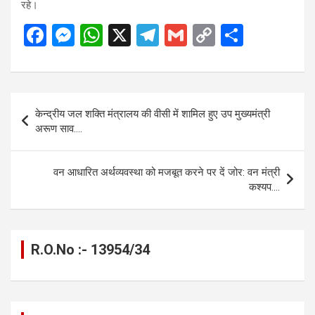
रहे।
F
M
W
X
T
G
C
S
a
es
h
el
m
o
h
ce
se
at
e
ail
py
ar
b
n
s
gr
Li
e
Post
केन्द्रीय जल शक्ति मंत्रालय की वीसी में शामिल हुए उप मुख्यमंत्री
o
g
A
a
n
navigation
अरूण साव….
o
er
p
m
k
k
p
वन आधारित अर्थव्यवस्था को मजबूत करने पर दें जोर: वन मंत्री
कश्यप….
R.O.No :- 13954/34