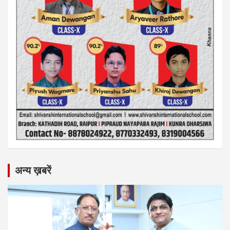
अन्य ख़बरें