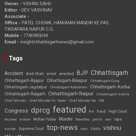
Owner -
VISHNU SAHU
Editor -
DEV VAISHNAV
Associate -
Office -
PATEL CHOWK, HANUMAN MANDIR KE PAS
TIKRAPARA RAIPUR C.G.
Mobile -
7746985044
Email -
insightchhattisgarhnews@gmail.com
Tags
Chhattisgarh
BJP
Accident
Amit Shah
arrested
arrest
Chhattisgarh-Bijapur
Chhattisgarh-Bilaspur
Chhattisgarh-Durg
Chhattisgarh-Korba
Chhattisgarh-Jagdalpur
Chhattisgarh-Kabirdham
Chhattisgarh-Raipur
Chhattisgarh-Raigarh
Chhattisgarh-Sukma
CM
Chief Minister
Chief Minister Dr. Yadav
Chief Minister Sai
featured
dprcg
Congress
High Court
fire
fraud
Murder
rape
Mohan Yadav
Naxalites
rain
Kejriwal
mohan
petrol
top-news
vishnu
Supreme Court
Vastu
suicide
train