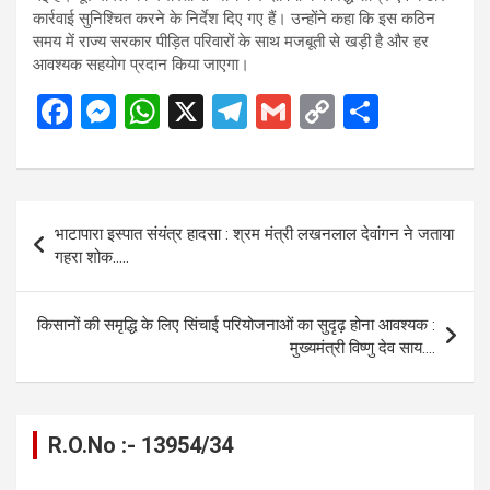
कार्रवाई सुनिश्चित करने के निर्देश दिए गए हैं। उन्होंने कहा कि इस कठिन
समय में राज्य सरकार पीड़ित परिवारों के साथ मजबूती से खड़ी है और हर
आवश्यक सहयोग प्रदान किया जाएगा।
F
M
W
X
T
G
C
S
a
es
h
el
m
o
h
ce
se
at
e
ail
py
ar
b
n
s
gr
Li
e
Post
भाटापारा इस्पात संयंत्र हादसा : श्रम मंत्री लखनलाल देवांगन ने जताया
o
g
A
a
n
navigation
गहरा शोक…..
o
er
p
m
k
k
p
किसानों की समृद्धि के लिए सिंचाई परियोजनाओं का सुदृढ़ होना आवश्यक :
मुख्यमंत्री विष्णु देव साय….
R.O.No :- 13954/34