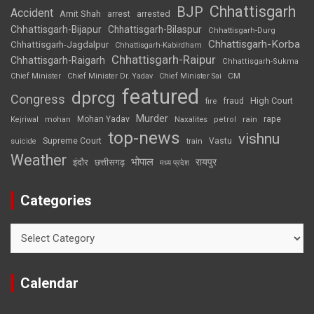
Chhattisgarh
BJP
Accident
Amit Shah
arrested
arrest
Chhattisgarh-Bijapur
Chhattisgarh-Bilaspur
Chhattisgarh-Durg
Chhattisgarh-Korba
Chhattisgarh-Jagdalpur
Chhattisgarh-Kabirdham
Chhattisgarh-Raipur
Chhattisgarh-Raigarh
Chhattisgarh-Sukma
CM
Chief Minister
Chief Minister Dr. Yadav
Chief Minister Sai
featured
dprcg
Congress
High Court
fire
fraud
Murder
rape
Mohan Yadav
Naxalites
rain
Kejriwal
mohan
petrol
top-news
vishnu
Supreme Court
Vastu
suicide
train
Weather
भोपाल
रायपुर
इंदौर
छत्तीसगढ़
मध्य प्रदेश
Categories
Categories
Calendar