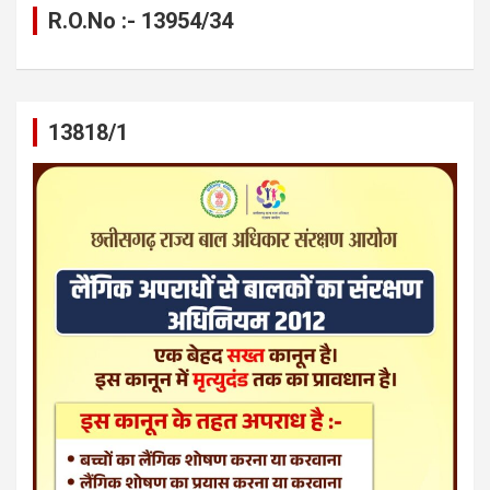
R.O.No :- 13954/34
13818/1