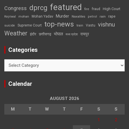
featured
dprcg
Congress
High Court
fire
fraud
Murder
rape
Mohan Yadav
Naxalites
rain
Kejriwal
mohan
petrol
top-news
vishnu
Supreme Court
Vastu
suicide
train
Weather
भोपाल
रायपुर
इंदौर
छत्तीसगढ़
मध्य प्रदेश
Categories
Categories
Calendar
AUGUST 2026
M
T
W
T
F
S
S
1
2