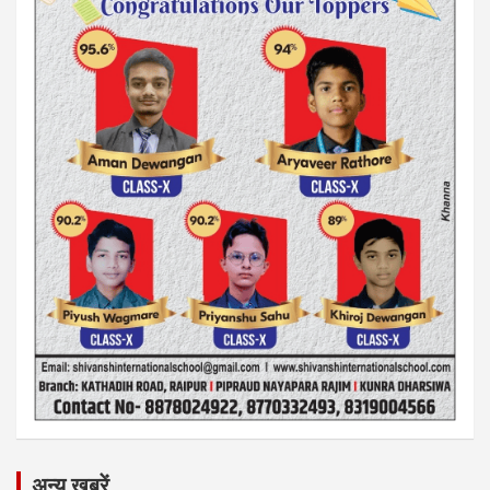
अन्य ख़बरें