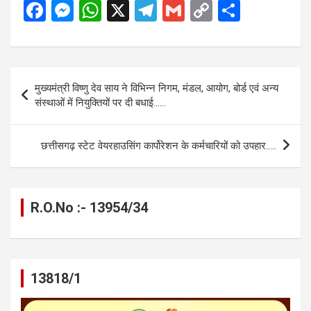
F
M
W
X
T
G
C
S
a
es
h
el
m
o
h
ce
se
at
e
ail
py
ar
b
n
s
gr
Li
e
Post
मुख्यमंत्री विष्णु देव साय ने विभिन्न निगम, मंडल, आयोग, बोर्ड एवं अन्य
o
g
A
a
n
navigation
संस्थाओं में नियुक्तियों पर दी बधाई……
o
er
p
m
k
k
p
छत्तीसगढ़ स्टेट वेयरहाउसिंग कार्पोरेशन के कर्मचारियों को उपहार…..
R.O.No :- 13954/34
13818/1