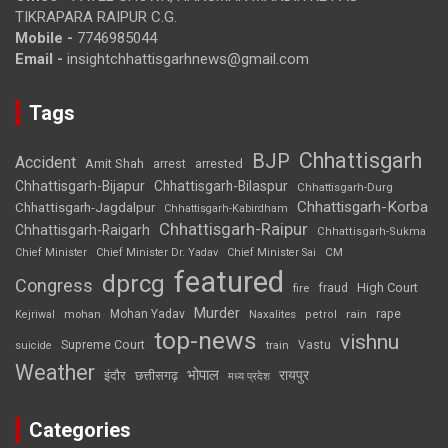
TIKRAPARA RAIPUR C.G.
Mobile -
7746985044
Email -
insightchhattisgarhnews@gmail.com
Tags
Chhattisgarh
BJP
Accident
Amit Shah
arrested
arrest
Chhattisgarh-Bijapur
Chhattisgarh-Bilaspur
Chhattisgarh-Durg
Chhattisgarh-Korba
Chhattisgarh-Jagdalpur
Chhattisgarh-Kabirdham
Chhattisgarh-Raipur
Chhattisgarh-Raigarh
Chhattisgarh-Sukma
CM
Chief Minister
Chief Minister Dr. Yadav
Chief Minister Sai
featured
dprcg
Congress
High Court
fire
fraud
Murder
rape
Mohan Yadav
Naxalites
rain
Kejriwal
mohan
petrol
top-news
vishnu
Supreme Court
Vastu
suicide
train
Weather
भोपाल
रायपुर
इंदौर
छत्तीसगढ़
मध्य प्रदेश
Categories