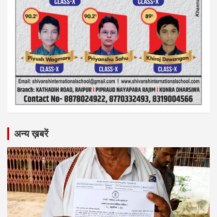
अन्य ख़बरें