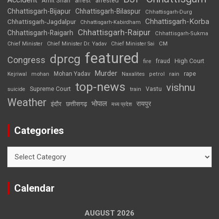
Amit Shah
arrested
arrest
Chhattisgarh-Bijapur
Chhattisgarh-Bilaspur
Chhattisgarh-Durg
Chhattisgarh-Korba
Chhattisgarh-Jagdalpur
Chhattisgarh-Kabirdham
Chhattisgarh-Raipur
Chhattisgarh-Raigarh
Chhattisgarh-Sukma
CM
Chief Minister
Chief Minister Dr. Yadav
Chief Minister Sai
featured
dprcg
Congress
High Court
fire
fraud
Murder
rape
Mohan Yadav
Naxalites
rain
Kejriwal
mohan
petrol
top-news
vishnu
Supreme Court
Vastu
suicide
train
Weather
भोपाल
रायपुर
इंदौर
छत्तीसगढ़
मध्य प्रदेश
Categories
Categories
Calendar
AUGUST 2026