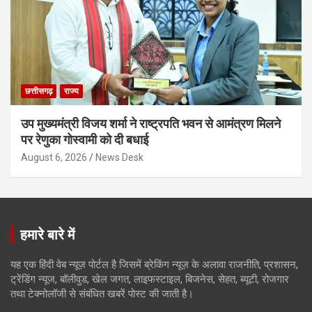
छत्तीसगढ़
राज्य
उप मुख्यमंत्री विजय शर्मा ने राष्ट्रपति भवन से आमंत्रण मिलने
पर रेणुका गोस्वामी को दी बधाई
August 6, 2026
News Desk
हमारे बारे में
यह एक हिंदी वेब न्यूज़ पोर्टल है जिसमें ब्रेकिंग न्यूज़ के अलावा राजनीति, प्रशासन,
ट्रेंडिंग न्यूज, बॉलीवुड, खेल जगत, लाइफस्टाइल, बिजनेस, सेहत, ब्यूटी, रोजगार
तथा टेक्नोलॉजी से संबंधित खबरें पोस्ट की जाती है।