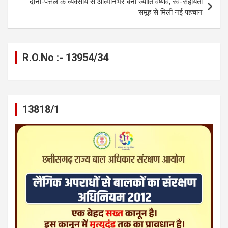
दोना-पत्तल के व्यवसाय से आत्मनिर्भर बनीं ज्योति वैष्णव, स्व-सहायता
समूह से मिली नई पहचान
R.O.No :- 13954/34
13818/1