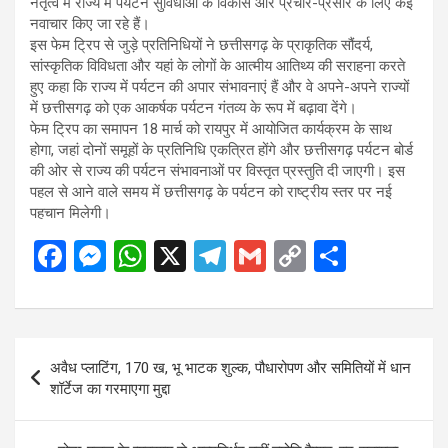
नेतृत्व में राज्य में पर्यटन सुविधाओं के विकास और प्रचार-प्रसार के लिए कई
नवाचार किए जा रहे हैं।
इस फेम ट्रिप से जुड़े प्रतिनिधियों ने छत्तीसगढ़ के प्राकृतिक सौंदर्य,
सांस्कृतिक विविधता और यहां के लोगों के आत्मीय आतिथ्य की सराहना करते
हुए कहा कि राज्य में पर्यटन की अपार संभावनाएं हैं और वे अपने-अपने राज्यों
में छत्तीसगढ़ को एक आकर्षक पर्यटन गंतव्य के रूप में बढ़ावा देंगे।
फेम ट्रिप का समापन 18 मार्च को रायपुर में आयोजित कार्यक्रम के साथ
होगा, जहां दोनों समूहों के प्रतिनिधि एकत्रित होंगे और छत्तीसगढ़ पर्यटन बोर्ड
की ओर से राज्य की पर्यटन संभावनाओं पर विस्तृत प्रस्तुति दी जाएगी। इस
पहल से आने वाले समय में छत्तीसगढ़ के पर्यटन को राष्ट्रीय स्तर पर नई
पहचान मिलेगी।
F
M
W
X
T
G
C
S
a
es
h
el
m
o
h
ce
se
at
e
ail
py
ar
b
n
s
gr
Li
e
Post
अवैध प्लाटिंग, 170 ख, भू भाटक शुल्क, पौधारोपण और समितियों में धान
o
g
A
a
n
navigation
शॉर्टेज का गरमाएगा मुद्दा
o
er
p
m
k
k
p