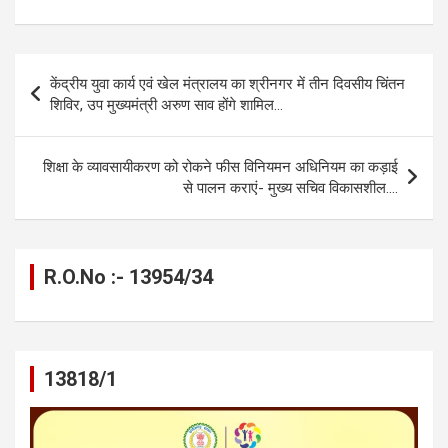
a
es
h
el
m
o
h
ce
se
at
e
ail
py
ar
b
n
s
gr
Li
e
Post
केंद्रीय युवा कार्य एवं खेल मंत्रालय का श्रीनगर में तीन दिवसीय चिंतन
o
g
A
a
n
navigation
शिविर, उप मुख्यमंत्री अरुण साव होंगे शामिल…
o
er
p
m
k
k
p
शिक्षा के व्यावसायीकरण को रोकने फीस विनियमन अधिनियम का कड़ाई
से पालन कराएं- मुख्य सचिव विकासशील….
R.O.No :- 13954/34
13818/1