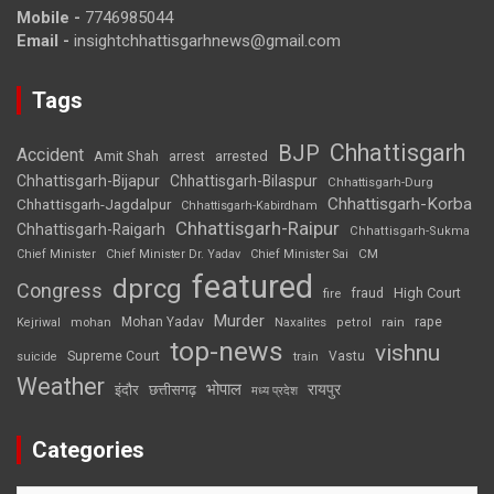
Mobile -
7746985044
Email -
insightchhattisgarhnews@gmail.com
Tags
Chhattisgarh
BJP
Accident
Amit Shah
arrested
arrest
Chhattisgarh-Bijapur
Chhattisgarh-Bilaspur
Chhattisgarh-Durg
Chhattisgarh-Korba
Chhattisgarh-Jagdalpur
Chhattisgarh-Kabirdham
Chhattisgarh-Raipur
Chhattisgarh-Raigarh
Chhattisgarh-Sukma
CM
Chief Minister
Chief Minister Dr. Yadav
Chief Minister Sai
featured
dprcg
Congress
High Court
fire
fraud
Murder
rape
Mohan Yadav
Naxalites
rain
Kejriwal
mohan
petrol
top-news
vishnu
Supreme Court
Vastu
suicide
train
Weather
भोपाल
रायपुर
इंदौर
छत्तीसगढ़
मध्य प्रदेश
Categories