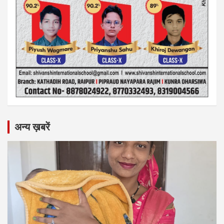
अन्य ख़बरें