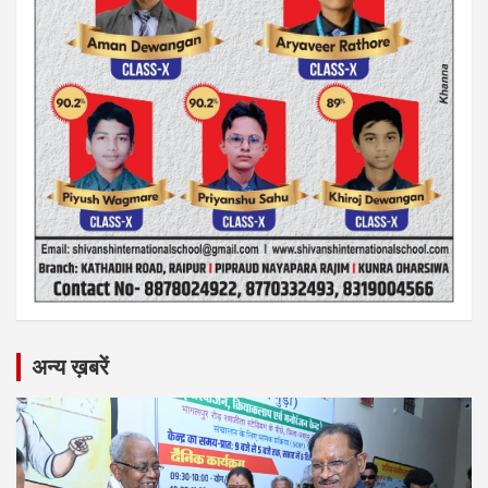
अन्य ख़बरें