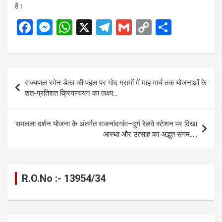
है।
F
M
W
X
T
G
C
S
a
es
h
el
m
o
h
ce
se
at
e
ail
py
ar
b
n
s
gr
Li
e
Post
राज्यपाल रमेन डेका की पहल पर गोद ग्रामों में माह मार्च तक योजनाओं के
o
g
A
a
n
navigation
शत-प्रतिशत क्रियान्वयन का लक्ष्य…
o
er
p
m
k
k
p
रामलला दर्शन योजना के अंतर्गत राजनांदगांव–दुर्ग रेलवे स्टेशन पर दिखा
आस्था और उत्साह का अद्भुत संगम…..
R.O.No :- 13954/34