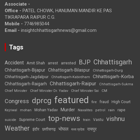
Associate -
Office -
PATEL CHOWK, HANUMAN MANDIR KE PAS
TIKRAPARA RAIPUR C.G.
Mobile -
7746985044
Email -
insightchhattisgarhnews@gmail.com
Tags
Chhattisgarh
BJP
Accident
Amit Shah
arrested
arrest
Chhattisgarh-Bijapur
Chhattisgarh-Bilaspur
Chhattisgarh-Durg
Chhattisgarh-Korba
Chhattisgarh-Jagdalpur
Chhattisgarh-Kabirdham
Chhattisgarh-Raipur
Chhattisgarh-Raigarh
Chhattisgarh-Sukma
CM
Chief Minister
Chief Minister Dr. Yadav
Chief Minister Sai
featured
dprcg
Congress
High Court
fire
fraud
Murder
rape
Mohan Yadav
Naxalites
rain
Kejriwal
mohan
petrol
top-news
vishnu
Supreme Court
Vastu
suicide
train
Weather
भोपाल
रायपुर
इंदौर
छत्तीसगढ़
मध्य प्रदेश