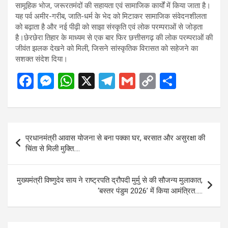
सामूहिक भोज, जरूरतमंदों की सहायता एवं सामाजिक कार्यों में किया जाता है।
यह पर्व अमीर-गरीब, जाति-धर्म के भेद को मिटाकर सामाजिक संवेदनशीलता
को बढ़ाता है और नई पीढ़ी को साझा संस्कृति एवं लोक परम्पराओं से जोड़ता
है।छेरछेरा तिहार के माध्यम से एक बार फिर छत्तीसगढ़ की लोक परम्पराओं की
जीवंत झलक देखने को मिली, जिसने सांस्कृतिक विरासत को सहेजने का
सशक्त संदेश दिया।
F
M
W
X
T
G
C
S
a
es
h
el
m
o
h
ce
se
at
e
ail
py
ar
b
n
s
gr
Li
e
Post
प्रधानमंत्री आवास योजना से बना पक्का घर, बरसात और असुरक्षा की
o
g
A
a
n
navigation
चिंता से मिली मुक्ति….
o
er
p
m
k
k
p
मुख्यमंत्री विष्णुदेव साय ने राष्ट्रपति द्रौपदी मुर्मु से की सौजन्य मुलाकात,
‘बस्तर पंडुम 2026’ में किया आमंत्रित…..