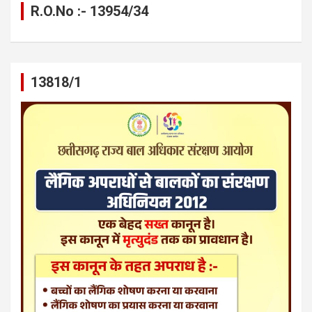
R.O.No :- 13954/34
13818/1