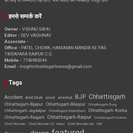
की कोई भी जिम्मेदारी नहीं होगी. सभी विवादों का न्यायक्षेत्र रायपुर होगा
हमसे सम्पर्क करें
Owner -
VISHNU SAHU
Editor -
DEV VAISHNAV
Associate -
Office -
PATEL CHOWK, HANUMAN MANDIR KE PAS
TIKRAPARA RAIPUR C.G.
Mobile -
7746985044
Email -
insightchhattisgarhnews@gmail.com
Tags
Chhattisgarh
BJP
Accident
Amit Shah
arrested
arrest
Chhattisgarh-Bijapur
Chhattisgarh-Bilaspur
Chhattisgarh-Durg
Chhattisgarh-Korba
Chhattisgarh-Jagdalpur
Chhattisgarh-Kabirdham
Chhattisgarh-Raipur
Chhattisgarh-Raigarh
Chhattisgarh-Sukma
CM
Chief Minister
Chief Minister Dr. Yadav
Chief Minister Sai
featured