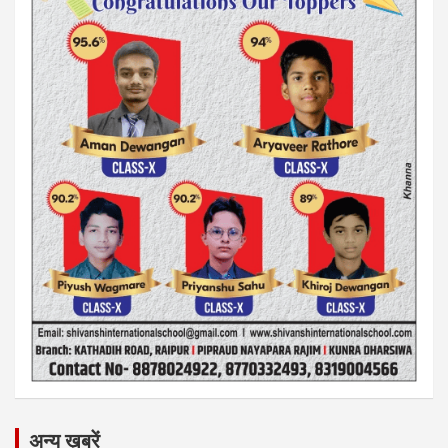
अन्य ख़बरें