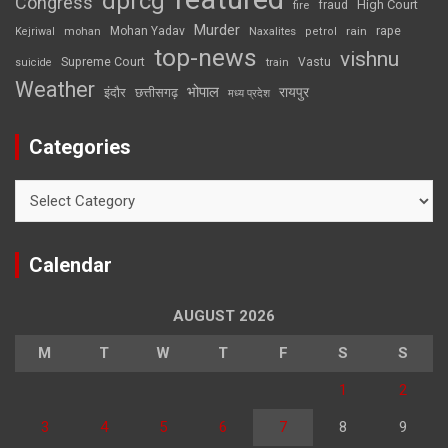
dprcg
Congress
High Court
fire
fraud
Murder
rape
Mohan Yadav
Naxalites
rain
Kejriwal
mohan
petrol
top-news
vishnu
Supreme Court
Vastu
suicide
train
Weather
भोपाल
रायपुर
इंदौर
छत्तीसगढ़
मध्य प्रदेश
Categories
Categories
Calendar
AUGUST 2026
M
T
W
T
F
S
S
1
2
3
4
5
6
7
8
9