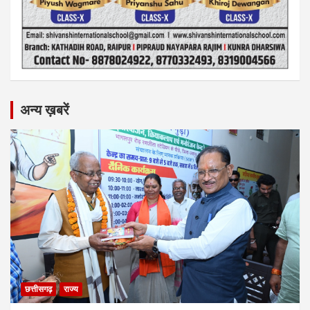
अन्य ख़बरें
छत्तीसगढ़
राज्य