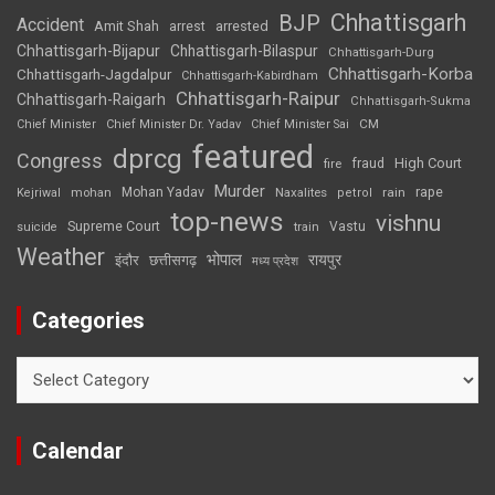
Chhattisgarh
BJP
Accident
Amit Shah
arrested
arrest
Chhattisgarh-Bijapur
Chhattisgarh-Bilaspur
Chhattisgarh-Durg
Chhattisgarh-Korba
Chhattisgarh-Jagdalpur
Chhattisgarh-Kabirdham
Chhattisgarh-Raipur
Chhattisgarh-Raigarh
Chhattisgarh-Sukma
CM
Chief Minister
Chief Minister Dr. Yadav
Chief Minister Sai
featured
dprcg
Congress
High Court
fire
fraud
Murder
rape
Mohan Yadav
Naxalites
rain
Kejriwal
mohan
petrol
top-news
vishnu
Supreme Court
Vastu
suicide
train
Weather
भोपाल
रायपुर
इंदौर
छत्तीसगढ़
मध्य प्रदेश
Categories
Categories
Calendar