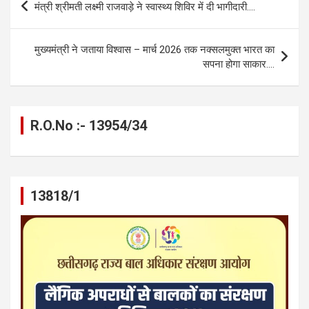
मंत्री श्रीमती लक्ष्मी राजवाड़े ने स्वास्थ्य शिविर में दी भागीदारी….
o
g
A
a
n
navigation
o
er
p
m
k
मुख्यमंत्री ने जताया विश्वास – मार्च 2026 तक नक्सलमुक्त भारत का
k
p
सपना होगा साकार….
R.O.No :- 13954/34
13818/1