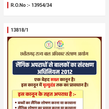
R.O.No :- 13954/34
13818/1