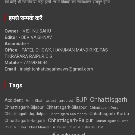
की कोई भी जिम्मेदारी नहीं होगी. सभी विवादों का न्यायक्षेत्र रायपुर होगा
हमसे सम्पर्क करें
Owner -
VISHNU SAHU
Editor -
DEV VAISHNAV
Associate -
Office -
PATEL CHOWK, HANUMAN MANDIR KE PAS
TIKRAPARA RAIPUR C.G.
Mobile -
7746985044
Email -
insightchhattisgarhnews@gmail.com
Tags
Chhattisgarh
BJP
Accident
Amit Shah
arrested
arrest
Chhattisgarh-Bijapur
Chhattisgarh-Bilaspur
Chhattisgarh-Durg
Chhattisgarh-Korba
Chhattisgarh-Jagdalpur
Chhattisgarh-Kabirdham
Chhattisgarh-Raipur
Chhattisgarh-Raigarh
Chhattisgarh-Sukma
CM
Chief Minister
Chief Minister Dr. Yadav
Chief Minister Sai