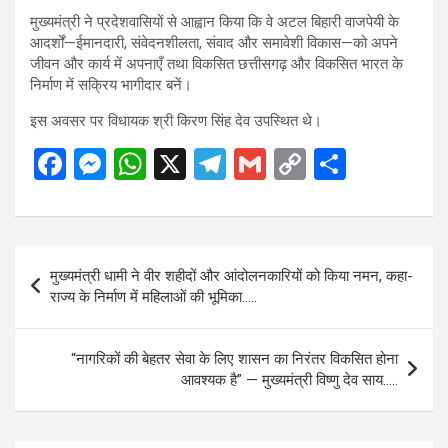
मुख्यमंत्री ने प्रदेशवासियों से आह्वान किया कि वे अटल बिहारी वाजपेयी के
आदर्शों—ईमानदारी, संवेदनशीलता, संवाद और समावेशी विकास—को अपने
जीवन और कार्य में अपनाएँ तथा विकसित छत्तीसगढ़ और विकसित भारत के
निर्माण में सक्रिय भागीदार बनें।
इस अवसर पर विधायक श्री किरण सिंह देव उपस्थित थे।
F
M
W
X
T
G
C
S
a
es
h
el
m
o
h
ce
se
at
e
ail
py
ar
b
n
s
gr
Li
e
Post
मुख्यमंत्री धामी ने वीर शहीदों और आंदोलनकारियों को किया नमन, कहा-
o
g
A
a
n
navigation
राज्य के निर्माण में महिलाओं की भूमिका…..
o
er
p
m
k
k
p
“नागरिकों की बेहतर सेवा के लिए शासन का निरंतर विकसित होना
आवश्यक है” — मुख्यमंत्री विष्णु देव साय…..