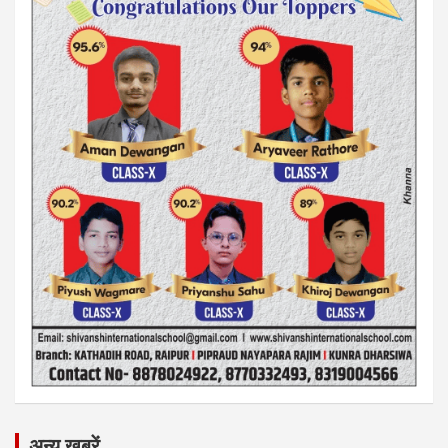
अन्य ख़बरें