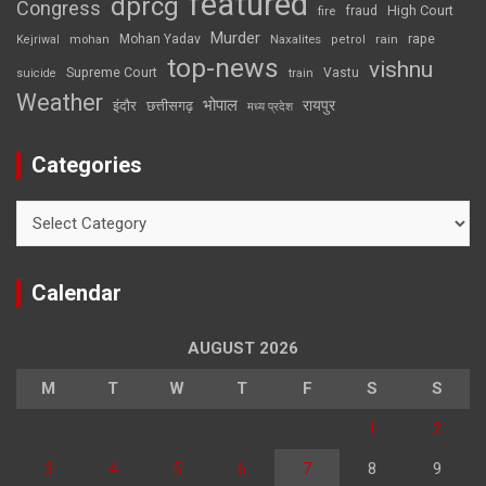
featured
dprcg
Congress
High Court
fire
fraud
Murder
rape
Mohan Yadav
Naxalites
rain
Kejriwal
mohan
petrol
top-news
vishnu
Supreme Court
Vastu
suicide
train
Weather
भोपाल
रायपुर
इंदौर
छत्तीसगढ़
मध्य प्रदेश
Categories
Categories
Calendar
AUGUST 2026
M
T
W
T
F
S
S
1
2
3
4
5
6
7
8
9