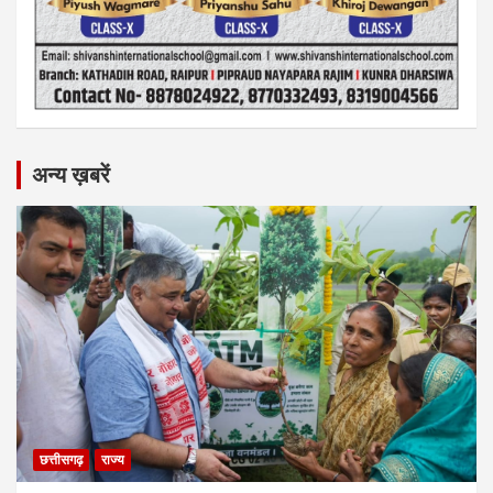
अन्य ख़बरें
छत्तीसगढ़
राज्य