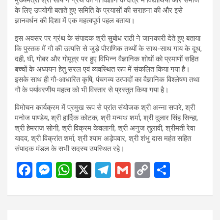
के लिए उपयोगी बताते हुए समिति के प्रयासों की सराहना की और इसे
ज्ञानवर्धन की दिशा में एक महत्वपूर्ण पहल बताया।
इस अवसर पर ग्रंथ के संपादक श्री सुबोध राठी ने जानकारी देते हुए बताया
कि पुस्तक में गौ की उत्पत्ति से जुड़े पौराणिक तथ्यों के साथ-साथ गाय के दूध,
दही, घी, गोबर और गोमूत्र पर हुए विभिन्न वैज्ञानिक शोधों को प्रमाणों सहित
बच्चों के अध्ययन हेतु सरल एवं व्यवस्थित रूप में संकलित किया गया है।
इसके साथ ही गौ-आधारित कृषि, पंचगव्य उत्पादों का वैज्ञानिक विश्लेषण तथा
गौ के पर्यावरणीय महत्व को भी विस्तार से प्रस्तुत किया गया है।
विमोचन कार्यक्रम में प्रमुख रूप से प्रांत संयोजक श्री अन्ना सपारे, श्री
मनोज पाण्डेय, श्री हार्दिक कोटक, श्री मन्मथ शर्मा, श्री दुलार सिंह सिन्हा,
श्री हेमराज सोनी, श्री विक्रम केवलानी, श्री अनुज तुलावी, श्रीमती रेवा
यादव, श्री विक्रांत शर्मा, श्री श्याम अड़ेपवार, श्री शंभु दास महंत सहित
संपादक मंडल के सभी सदस्य उपस्थित रहे।
F
M
W
X
T
G
C
S
a
es
h
el
m
o
h
ce
se
at
e
ail
py
ar
b
n
s
gr
Li
e
Post