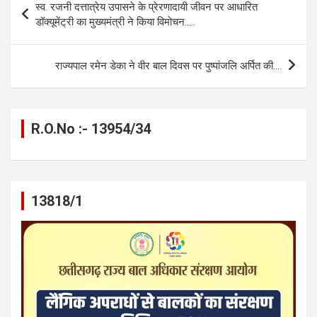
स्व. रजनी दत्तात्रेय उपासने के प्रेरणादायी जीवन पर आधारित
o
g
A
a
n
navigation
डॉक्यूमेंट्री का मुख्यमंत्री ने किया विमोचन…..
o
er
p
m
k
k
p
राज्यपाल रमेन डेका ने वीर बाल दिवस पर पुष्पांजलि अर्पित की….
R.O.No :- 13954/34
13818/1