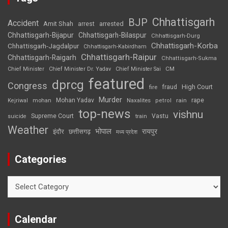
Chhattisgarh
BJP
Accident
Amit Shah
arrested
arrest
Chhattisgarh-Bijapur
Chhattisgarh-Bilaspur
Chhattisgarh-Durg
Chhattisgarh-Korba
Chhattisgarh-Jagdalpur
Chhattisgarh-Kabirdham
Chhattisgarh-Raipur
Chhattisgarh-Raigarh
Chhattisgarh-Sukma
CM
Chief Minister
Chief Minister Dr. Yadav
Chief Minister Sai
featured
dprcg
Congress
High Court
fire
fraud
Murder
rape
Mohan Yadav
Naxalites
rain
Kejriwal
mohan
petrol
top-news
vishnu
Supreme Court
Vastu
suicide
train
Weather
भोपाल
रायपुर
इंदौर
छत्तीसगढ़
मध्य प्रदेश
Categories
Categories
Calendar