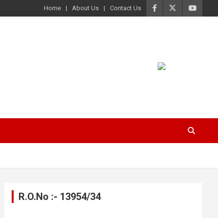
Home
About Us
Contact Us
R.O.No :- 13954/34