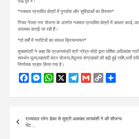
वृद्धि हुई है।
*नक्सल प्रभावित क्षेत्रों में पुनर्वास और सुविधाओं का विस्तार*
नियद नेल्ला नार योजना के अंतर्गत नक्सल प्रभावित क्षेत्रों में आधार कार्ड, 
उपलब्ध कराई जा रही हैं।
*दो वर्षों में गारंटियों का सफल क्रियान्वयन*
मुख्यमंत्री ने कहा कि प्रधानमंत्री श्री नरेंद्र मोदी द्वारा घोषित अधिकांश ग
समर्थन मूल्य,महतारी वंदन योजना,तेंदूपत्ता संग्राहकों की बढ़ी हुई राशि,भर्ती 
निर्णायक प्रहार किया गया है।
F
M
W
X
T
G
C
S
a
es
h
el
m
o
h
ce
se
at
e
ail
py
ar
b
n
s
gr
Li
e
Post
o
g
A
a
n
राज्यपाल रमेन डेका से सुश्री आकांक्षा सत्यवंशी ने की सौजन्य
navigation
o
er
p
m
k
भेंट…..
k
p