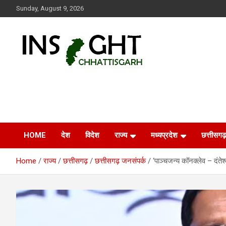
Skip
Sunday, August 9, 2026
to
content
Insight Chhattisgarh
Chhattisgarh Latest News
HOME
देश
विदेश
राज्य
मध्यप्रदेश
छत्तीसगढ़
Home
राज्य
छत्तीसगढ़
छत्तीसगढ़ जनसंपर्क
‘पाञ्चजन्य कॉनक्लेव – दंतेश्