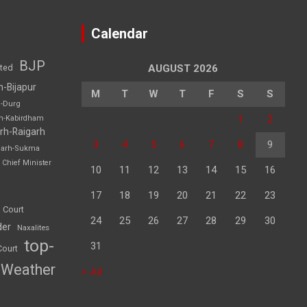
Calendar
BJP
sted
AUGUST 2026
h-Bijapur
M
T
W
T
F
S
S
h-Durg
1
2
rh-Kabirdham
rh-Raigarh
3
4
5
6
7
8
9
garh-Sukma
Chief Minister
10
11
12
13
14
15
16
17
18
19
20
21
22
23
 Court
24
25
26
27
28
29
30
der
Naxalites
top-
31
Court
Weather
« Jul