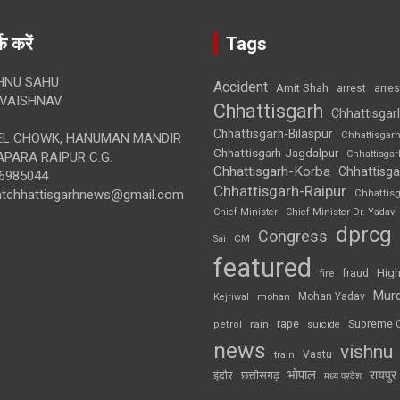
क करें
Tags
HNU SAHU
Accident
Amit Shah
arre
arrest
VAISHNAV
Chhattisgarh
Chhattisgar
Chhattisgarh-Bilaspur
Chhattisgar
L CHOWK, HANUMAN MANDIR
Chhattisgarh-Jagdalpur
Chhattisga
APARA RAIPUR C.G.
Chhattisgarh-Korba
Chhattisga
6985044
Chhattisgarh-Raipur
ghtchhattisgarhnews@gmail.com
Chhattis
Chief Minister
Chief Minister Dr. Yadav
dprcg
Congress
CM
Sai
featured
High
fire
fraud
Mur
Mohan Yadav
Kejriwal
mohan
rape
Supreme 
rain
petrol
suicide
news
vishnu
Vastu
train
भोपाल
रायपुर
इंदौर
छत्तीसगढ़
मध्य प्रदेश