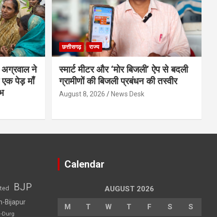
छत्तीसगढ़
राज्य
श अग्रवाल ने
स्मार्ट मीटर और ‘मोर बिजली’ ऐप से बदली
ा एक पेड़ माँ
ग्रामीणों की बिजली प्रबंधन की तस्वीर
ंभ
August 8, 2026
News Desk
Calendar
BJP
sted
AUGUST 2026
h-Bijapur
M
T
W
T
F
S
S
h-Durg