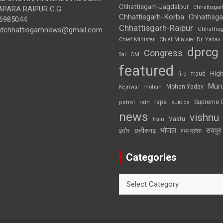
Chhattisgarh-Jagdalpur
Chhattisga
APARA RAIPUR C.G.
Chhattisgarh-Korba
Chhattisga
6985044
Chhattisgarh-Raipur
ghtchhattisgarhnews@gmail.com
Chhattis
Chief Minister
Chief Minister Dr. Yadav
dprcg
Congress
CM
Sai
featured
High
fire
fraud
Mur
Mohan Yadav
Kejriwal
mohan
rape
Supreme 
rain
petrol
suicide
news
vishnu
Vastu
train
भोपाल
रायपुर
इंदौर
छत्तीसगढ़
मध्य प्रदेश
Categories
Categories