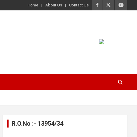
Home
About Us
Contact Us
R.O.No :- 13954/34