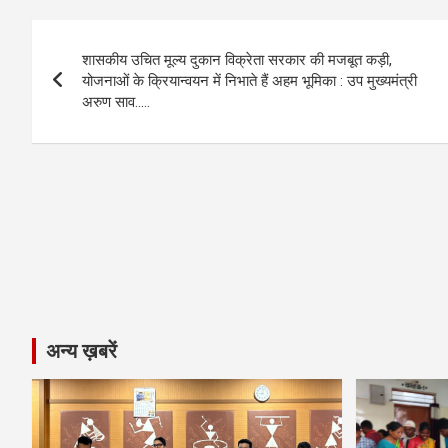
b
n
s
gr
Li
e
Post
o
g
A
a
n
शासकीय उचित मूल्य दुकान विक्रेता सरकार की मजबूत कड़ी,
navigation
o
er
p
m
k
योजनाओं के क्रियान्वयन में निभाते हैं अहम भूमिका : उप मुख्यमंत्री
अरुण साव…..
k
p
अन्य ख़बरें