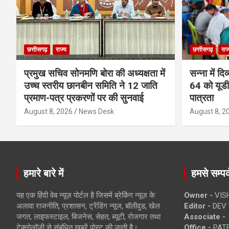
छत्तीसगढ़
राज्य
छत्तीसगढ़
राज
प्रमुख सचिव सोनमणि बोरा की अध्यक्षता में
सन्ना में दि
उच्च स्तरीय छानबीन समिति ने 12 जाति
64 को यूडी
प्रमाण-पत्र प्रकरणों पर की सुनवाई
पात्रता
August 8, 2026
News Desk
August 8, 2
हमारे बारे में
हमसे सम्पर्
यह एक हिंदी वेब न्यूज़ पोर्टल है जिसमें ब्रेकिंग न्यूज़ के
Owner -
VIS
अलावा राजनीति, प्रशासन, ट्रेंडिंग न्यूज, बॉलीवुड, खेल
Editor -
DEV 
जगत, लाइफस्टाइल, बिजनेस, सेहत, ब्यूटी, रोजगार तथा
Associate -
टेक्नोलॉजी से संबंधित खबरें पोस्ट की जाती है।
Office -
PATE