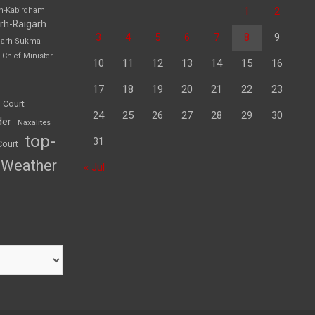
1
2
rh-Kabirdham
rh-Raigarh
3
4
5
6
7
8
9
garh-Sukma
Chief Minister
10
11
12
13
14
15
16
17
18
19
20
21
22
23
 Court
24
25
26
27
28
29
30
der
Naxalites
top-
31
Court
Weather
« Jul