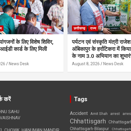
्य
छत्तीसगढ़
राज्य
व्यांगजनों के लिए विशेष शिविर,
पर्यटन एवं संस्कृति मंत्री राजे
आईडी कार्ड के लिए मिली
अंबिकापुर के हर्राटिकरा में किय
के नाम 3.0 अभियान का शुभार
026
News Desk
August 8, 2026
News Desk
क करें
Tags
HNU SAHU
Accident
Amit Shah
arre
arrest
VAISHNAV
Chhattisgarh
Chhattisgar
Chhattisgarh-Bilaspur
Chhattisgar
L CHOWK, HANUMAN MANDIR