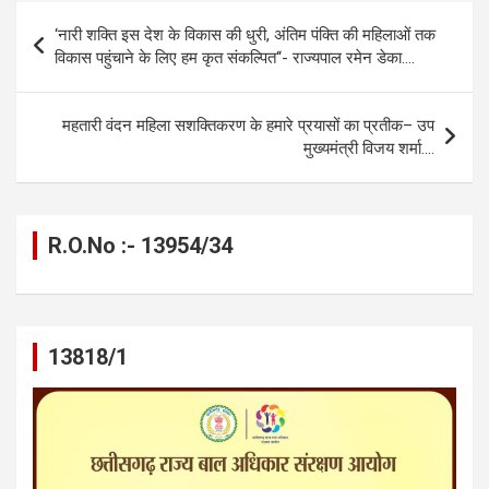
b
n
s
gr
Li
e
Post
‘नारी शक्ति इस देश के विकास की धुरी, अंतिम पंक्ति की महिलाओं तक
o
g
A
a
n
navigation
विकास पहुंचाने के लिए हम कृत संकल्पित‘‘- राज्यपाल रमेन डेका….
o
er
p
m
k
k
p
महतारी वंदन महिला सशक्तिकरण के हमारे प्रयासों का प्रतीक– उप
मुख्यमंत्री विजय शर्मा….
R.O.No :- 13954/34
13818/1