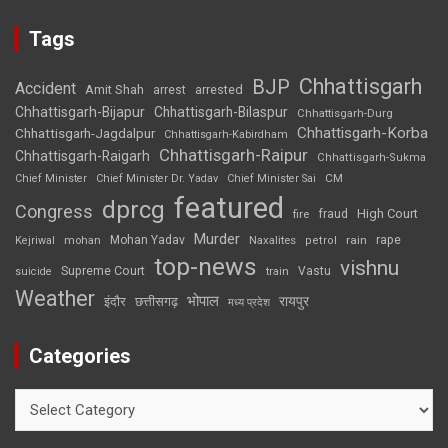
Tags
Chhattisgarh
BJP
Accident
Amit Shah
arrested
arrest
Chhattisgarh-Bijapur
Chhattisgarh-Bilaspur
Chhattisgarh-Durg
Chhattisgarh-Korba
Chhattisgarh-Jagdalpur
Chhattisgarh-Kabirdham
Chhattisgarh-Raipur
Chhattisgarh-Raigarh
Chhattisgarh-Sukma
CM
Chief Minister
Chief Minister Dr. Yadav
Chief Minister Sai
featured
dprcg
Congress
High Court
fire
fraud
Murder
rape
Mohan Yadav
Naxalites
rain
Kejriwal
mohan
petrol
top-news
vishnu
Supreme Court
Vastu
suicide
train
Weather
भोपाल
रायपुर
इंदौर
छत्तीसगढ़
मध्य प्रदेश
Categories
Categories