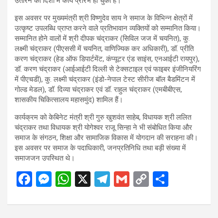
उतारने की दिशा में कार्य प्रारंभ हो चुका है।
इस अवसर पर मुख्यमंत्री श्री विष्णुदेव साय ने समाज के विभिन्न क्षेत्रों में
उत्कृष्ट उपलब्धि प्राप्त करने वाले प्रतिभावान व्यक्तियों को सम्मानित किया।
सम्मानित होने वालों में श्री दीपक चंद्राकर (सिविल जज में चयनित), कु.
लक्ष्मी चंद्राकर (पीएससी में चयनित, वाणिज्यिक कर अधिकारी), डॉ. प्रीति
करण चंद्राकर (हेड ऑफ डिपार्टमेंट, कंप्यूटर एंड साइंस, एनआईटी रायपुर),
डॉ. करण चंद्राकर (आईआईटी दिल्ली से टेक्सटाइल एवं फाइबर इंजीनियरिंग
में पीएचडी), कु. लक्ष्मी चंद्राकर (इंडो-नेपाल टेस्ट सीरीज बॉल बैडमिंटन में
गोल्ड मेडल), डॉ. दिव्या चंद्राकर एवं डॉ. राहुल चंद्राकर (एमबीबीएस,
शासकीय चिकित्सालय महासमुंद) शामिल हैं।
कार्यक्रम को केबिनेट मंत्री श्री गुरु खुशवंत साहेब, विधायक श्री ललित
चंद्राकर तथा विधायक श्री योगेश्वर राजू सिन्हा ने भी संबोधित किया और
समाज के संगठन, शिक्षा और सामाजिक विकास में योगदान की सराहना की।
इस अवसर पर समाज के पदाधिकारी, जनप्रतिनिधि तथा बड़ी संख्या में
समाजजन उपस्थित थे।
F
M
W
X
T
G
C
S
a
es
h
el
m
o
h
ce
se
at
e
ail
py
ar