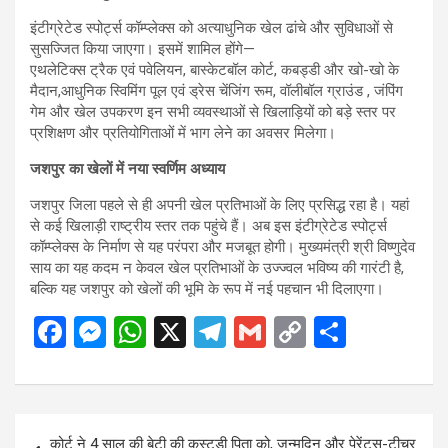
इंटीग्रेटेड स्पोर्ट्स कॉम्प्लेक्स को अत्याधुनिक खेल ढांचे और सुविधाओं से
सुसज्जित किया जाएगा। इसमें शामिल होंगे—
एथलेटिक्स ट्रैक एवं पवेलियन, बास्केटबॉल कोर्ट, कबड्डी और खो-खो के
मैदान,आधुनिक स्विमिंग पूल एवं ड्रेस चेंजिंग रूम, वॉलीबॉल ग्राउंड , जंपिंग
गेम और खेल उपकरण इन सभी व्यवस्थाओं से खिलाड़ियों को बड़े स्तर पर
प्रशिक्षण और प्रतियोगिताओं में भाग लेने का अवसर मिलेगा।
जशपुर का खेलों में नया स्वर्णिम अध्याय
जशपुर जिला पहले से ही अपनी खेल प्रतिभाओं के लिए प्रसिद्ध रहा है। यहां
से कई खिलाड़ी राष्ट्रीय स्तर तक पहुंचे हैं। अब इस इंटीग्रेटेड स्पोर्ट्स
कॉम्प्लेक्स के निर्माण से यह परंपरा और मजबूत होगी। मुख्यमंत्री श्री विष्णुदेव
साय का यह कदम न केवल खेल प्रतिभाओं के उज्ज्वल भविष्य की गारंटी है,
बल्कि यह जशपुर को खेलों की भूमि के रूप में नई पहचान भी दिलाएगा।
F
M
W
X
T
G
C
S
a
es
h
el
m
o
h
ce
se
at
e
ail
py
ar
b
n
s
gr
Li
e
Post
कोर्ट ने 4 साल की बेटी की कस्टडी पिता को, जन्मदिन और पेरेंट्स-टीचर