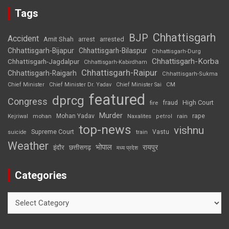
Tags
Chhattisgarh
BJP
Accident
Amit Shah
arrested
arrest
Chhattisgarh-Bijapur
Chhattisgarh-Bilaspur
Chhattisgarh-Durg
Chhattisgarh-Korba
Chhattisgarh-Jagdalpur
Chhattisgarh-Kabirdham
Chhattisgarh-Raipur
Chhattisgarh-Raigarh
Chhattisgarh-Sukma
CM
Chief Minister
Chief Minister Dr. Yadav
Chief Minister Sai
featured
dprcg
Congress
High Court
fire
fraud
Murder
rape
Mohan Yadav
Naxalites
rain
Kejriwal
mohan
petrol
top-news
vishnu
Supreme Court
Vastu
suicide
train
Weather
भोपाल
रायपुर
इंदौर
छत्तीसगढ़
मध्य प्रदेश
Categories
Categories