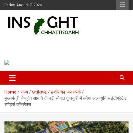
Skip
Friday, August 7, 2026
to
content
Insight Chhattisgarh
Chhattisgarh Latest News
Home
राज्य
छत्तीसगढ़
छत्तीसगढ़ जनसंपर्क
मुख्यमंत्री विष्णुदेव साय ने दी बड़ी सौगात कुनकुरी में बनेगा अत्याधुनिक इंटीग्रेटेड
स्पोर्ट्स कॉम्प्लेक्स…