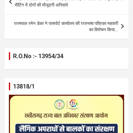
o
g
A
a
n
navigation
मीटिंग में दोनों की मौजूदगी अनिवार्य
o
er
p
m
k
k
p
राज्यपाल रमेन डेका ने पासपोर्ट कार्यालय की राजभाषा पत्रिका महतारी
का विमोचन किया….
R.O.No :- 13954/34
13818/1