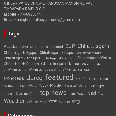
Office -
PATEL CHOWK, HANUMAN MANDIR KE PAS
TIKRAPARA RAIPUR C.G.
Mobile -
7746985044
Email -
insightchhattisgarhnews@gmail.com
Tags
Chhattisgarh
BJP
Accident
Amit Shah
arrested
arrest
Chhattisgarh-Bijapur
Chhattisgarh-Bilaspur
Chhattisgarh-Durg
Chhattisgarh-Korba
Chhattisgarh-Jagdalpur
Chhattisgarh-Kabirdham
Chhattisgarh-Raipur
Chhattisgarh-Raigarh
Chhattisgarh-Sukma
CM
Chief Minister
Chief Minister Dr. Yadav
Chief Minister Sai
featured
dprcg
Congress
High Court
fire
fraud
Murder
rape
Mohan Yadav
Naxalites
rain
Kejriwal
mohan
petrol
top-news
vishnu
Supreme Court
Vastu
suicide
train
Weather
भोपाल
रायपुर
इंदौर
छत्तीसगढ़
मध्य प्रदेश
Categories