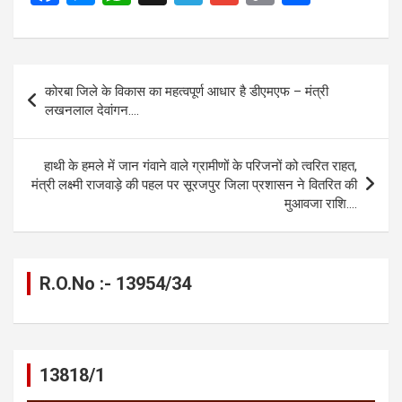
a
es
h
el
m
o
h
ce
se
at
e
ail
py
ar
b
n
s
gr
Li
e
Post
कोरबा जिले के विकास का महत्वपूर्ण आधार है डीएमएफ – मंत्री
o
g
A
a
n
navigation
लखनलाल देवांगन….
o
er
p
m
k
k
p
हाथी के हमले में जान गंवाने वाले ग्रामीणों के परिजनों को त्वरित राहत,
मंत्री लक्ष्मी राजवाड़े की पहल पर सूरजपुर जिला प्रशासन ने वितरित की
मुआवजा राशि….
R.O.No :- 13954/34
13818/1