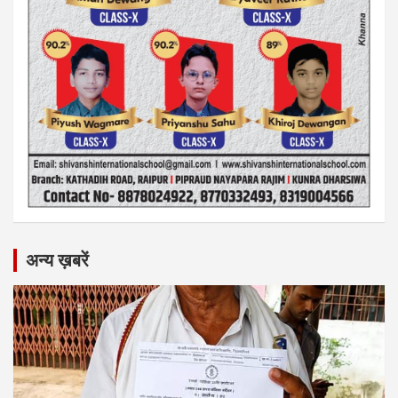
अन्य ख़बरें