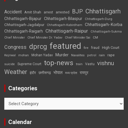
Chhattisgarh
BJP
Accident
Amit Shah
arrested
arrest
Chhattisgarh-Bijapur
Chhattisgarh-Bilaspur
Chhattisgarh-Durg
Chhattisgarh-Korba
Chhattisgarh-Jagdalpur
Chhattisgarh-Kabirdham
Chhattisgarh-Raipur
Chhattisgarh-Raigarh
Chhattisgarh-Sukma
CM
Chief Minister
Chief Minister Dr. Yadav
Chief Minister Sai
featured
dprcg
Congress
High Court
fire
fraud
Murder
rape
Mohan Yadav
Naxalites
rain
Kejriwal
mohan
petrol
top-news
vishnu
Supreme Court
Vastu
suicide
train
Weather
भोपाल
रायपुर
इंदौर
छत्तीसगढ़
मध्य प्रदेश
Categories
Categories
Calendar