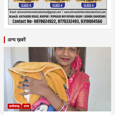
अन्य ख़बरें
छत्तीसगढ़
राज्य