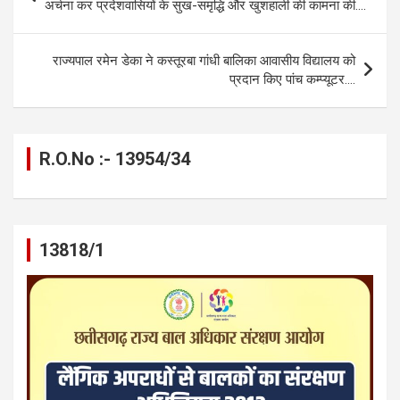
o
g
A
a
n
navigation
अर्चना कर प्रदेशवासियों के सुख-समृद्धि और खुशहाली की कामना की….
o
er
p
m
k
k
p
राज्यपाल रमेन डेका ने कस्तूरबा गांधी बालिका आवासीय विद्यालय को
प्रदान किए पांच कम्प्यूटर….
R.O.No :- 13954/34
13818/1