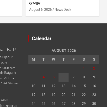
अध्याय
August 6, 2026
News Desk
Calendar
BJP
sted
AUGUST 2026
h-Bijapur
M
T
W
T
F
S
S
h-Durg
1
2
rh-Kabirdham
rh-Raigarh
3
4
5
6
7
8
9
garh-Sukma
Chief Minister
10
11
12
13
14
15
16
17
18
19
20
21
22
23
 Court
24
25
26
27
28
29
30
der
Naxalites