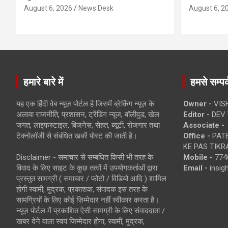
August 6, 2026
News Desk
August 6, 2
हमारे बारे में
हमसे सम्पर्
यह एक हिंदी वेब न्यूज़ पोर्टल है जिसमें ब्रेकिंग न्यूज़ के
Owner -
VIS
अलावा राजनीति, प्रशासन, ट्रेंडिंग न्यूज, बॉलीवुड, खेल
Editor -
DEV 
जगत, लाइफस्टाइल, बिजनेस, सेहत, ब्यूटी, रोजगार तथा
Associate -
टेक्नोलॉजी से संबंधित खबरें पोस्ट की जाती है।
Office -
PATE
KE PAS TIKR
Disclaimer - समाचार से सम्बंधित किसी भी तरह के
Mobile -
774
विवाद के लिए साइट के कुछ तत्वों में उपयोगकर्ताओं द्वारा
Email -
insi
प्रस्तुत सामग्री ( समाचार / फोटो / विडियो आदि ) शामिल
होगी स्वामी, मुद्रक, प्रकाशक, संपादक इस तरह के
सामग्रियों के लिए कोई ज़िम्मेदार नहीं स्वीकार करता है।
न्यूज़ पोर्टल में प्रकाशित ऐसी सामग्री के लिए संवाददाता /
खबर देने वाला स्वयं जिम्मेदार होगा, स्वामी, मुद्रक,