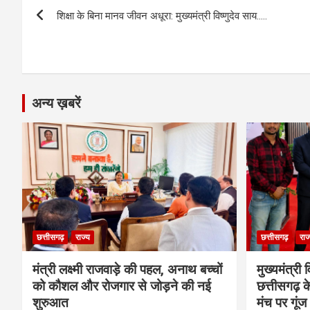
Post
o
g
A
a
n
शिक्षा के बिना मानव जीवन अधूरा: मुख्यमंत्री विष्णुदेव साय…..
navigation
o
er
p
m
k
k
p
अन्य ख़बरें
छत्तीसगढ़
राज्य
छत्तीसगढ़
राज
मंत्री लक्ष्मी राजवाड़े की पहल, अनाथ बच्चों
मुख्यमंत्री व
को कौशल और रोजगार से जोड़ने की नई
छत्तीसगढ़ के
शुरुआत
मंच पर गूंज