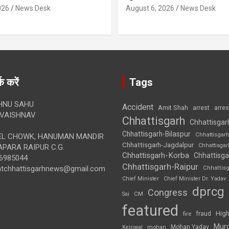
026
News Desk
August 6, 2026
News Desk
क करें
Tags
HNU SAHU
Accident
Amit Shah
arre
arrest
VAISHNAV
Chhattisgarh
Chhattisgar
Chhattisgarh-Bilaspur
Chhattisgar
L CHOWK, HANUMAN MANDIR
Chhattisgarh-Jagdalpur
Chhattisga
APARA RAIPUR C.G.
Chhattisgarh-Korba
Chhattisga
6985044
Chhattisgarh-Raipur
ghtchhattisgarhnews@gmail.com
Chhattis
Chief Minister
Chief Minister Dr. Yadav
dprcg
Congress
CM
Sai
featured
High
fire
fraud
Mur
Mohan Yadav
Kejriwal
mohan