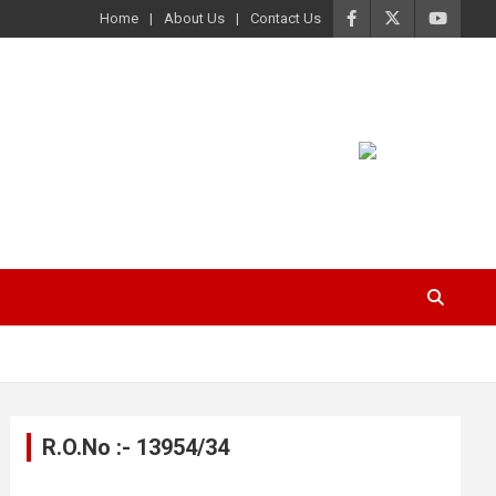
Home
About Us
Contact Us
R.O.No :- 13954/34