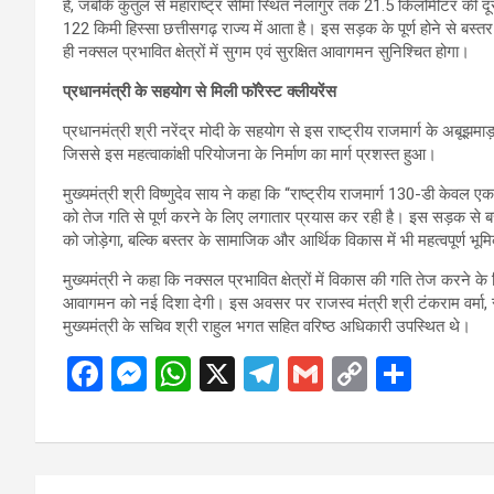
है, जबकि कुतुल से महाराष्ट्र सीमा स्थित नेलांगुर तक 21.5 किलोमीटर की दू
122 किमी हिस्सा छत्तीसगढ़ राज्य में आता है। इस सड़क के पूर्ण होने से बस्
ही नक्सल प्रभावित क्षेत्रों में सुगम एवं सुरक्षित आवागमन सुनिश्चित होगा।
प्रधानमंत्री के सहयोग से मिली फॉरेस्ट क्लीयरेंस
प्रधानमंत्री श्री नरेंद्र मोदी के सहयोग से इस राष्ट्रीय राजमार्ग के अबूझमाड़ क्
जिससे इस महत्वाकांक्षी परियोजना के निर्माण का मार्ग प्रशस्त हुआ।
मुख्यमंत्री श्री विष्णुदेव साय ने कहा कि “राष्ट्रीय राजमार्ग 130-डी केव
को तेज गति से पूर्ण करने के लिए लगातार प्रयास कर रही है। इस सड़क से बस
को जोड़ेगा, बल्कि बस्तर के सामाजिक और आर्थिक विकास में भी महत्वपूर्ण भू
मुख्यमंत्री ने कहा कि नक्सल प्रभावित क्षेत्रों में विकास की गति तेज करने क
आवागमन को नई दिशा देगी। इस अवसर पर राजस्व मंत्री श्री टंकराम वर्मा, 
मुख्यमंत्री के सचिव श्री राहुल भगत सहित वरिष्ठ अधिकारी उपस्थित थे।
F
M
W
X
T
G
C
S
a
es
h
el
m
o
h
ce
se
at
e
ail
py
ar
b
n
s
gr
Li
e