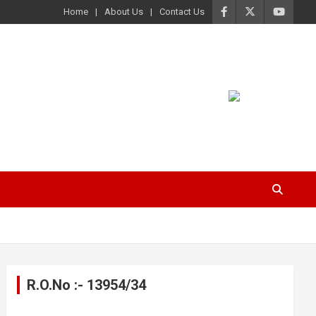
Home
About Us
Contact Us
R.O.No :- 13954/34