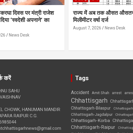
थकरघा दिवस पर मंत्री राजेश
राज्य में अब तक औसत औसत
दिया ‘स्वदेशी अपनाने’ का
मिलीमीटर वर्षा दर्ज
August 7, 2026
News Desk
026
News Desk
क करें
Tags
HNU SAHU
Accident
Amit Shah
arre
arrest
VAISHNAV
Chhattisgarh
Chhattisgar
Chhattisgarh-Bilaspur
Chhattisgar
L CHOWK, HANUMAN MANDIR
Chhattisgarh-Jagdalpur
Chhattisga
APARA RAIPUR C.G.
Chhattisgarh-Korba
Chhattisga
6985044
Chhattisgarh-Raipur
ghtchhattisgarhnews@gmail.com
Chhattis