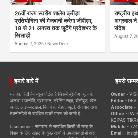
26वीं राज्य स्तरीय शालेय क्रीड़ा
राष्ट्रीय ह
प्रतियोगिता की मेजबानी करेगा जीपीएम,
अग्रवाल ने 
18 से 21 अगस्त तक जुटेंगे प्रदेशभर के
संदेश
खिलाड़ी
August 7, 2
August 7, 2026
News Desk
हमारे बारे में
हमसे सम्पर्
यह एक हिंदी वेब न्यूज़ पोर्टल है जिसमें ब्रेकिंग न्यूज़ के
Owner -
VIS
अलावा राजनीति, प्रशासन, ट्रेंडिंग न्यूज, बॉलीवुड, खेल
Editor -
DEV 
जगत, लाइफस्टाइल, बिजनेस, सेहत, ब्यूटी, रोजगार तथा
Associate -
टेक्नोलॉजी से संबंधित खबरें पोस्ट की जाती है।
Office -
PATE
KE PAS TIKR
Disclaimer - समाचार से सम्बंधित किसी भी तरह के
Mobile -
774
विवाद के लिए साइट के कुछ तत्वों में उपयोगकर्ताओं द्वारा
Email -
insi