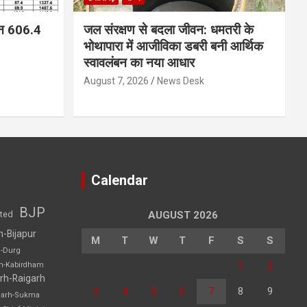
न 606.4
जल संरक्षण से बदला जीवन: धमतरी के
भोथापारा में आजीविका डबरी बनी आर्थिक
स्वावलंबन का नया आधार
August 7, 2026
News Desk
Calendar
BJP
sted
AUGUST 2026
h-Bijapur
M
T
W
T
F
S
S
h-Durg
1
2
rh-Kabirdham
rh-Raigarh
3
4
5
6
7
8
9
garh-Sukma