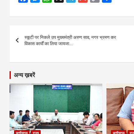
a
es
h
el
m
o
h
ce
se
at
e
ail
py
ar
b
n
s
gr
Li
e
Post
o
g
A
a
n
स्कूटी पर निकले उप मुख्यमंत्री अरुण साव, नगर भ्रमण कर
navigation
o
er
p
m
k
विकास कार्यों का लिया जायजा….
k
p
अन्य ख़बरें
छत्तीसगढ़
राज्य
छत्तीसगढ़
राज