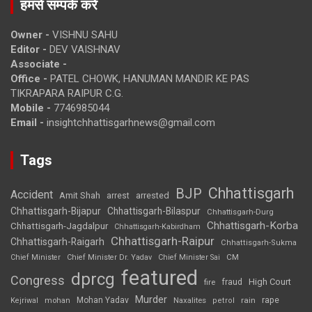
हमसे सम्पर्क करें
Owner -
VISHNU SAHU
Editor -
DEV VAISHNAV
Associate -
Office -
PATEL CHOWK, HANUMAN MANDIR KE PAS
TIKRAPARA RAIPUR C.G.
Mobile -
7746985044
Email -
insightchhattisgarhnews@gmail.com
Tags
Chhattisgarh
BJP
Accident
Amit Shah
arrested
arrest
Chhattisgarh-Bijapur
Chhattisgarh-Bilaspur
Chhattisgarh-Durg
Chhattisgarh-Korba
Chhattisgarh-Jagdalpur
Chhattisgarh-Kabirdham
Chhattisgarh-Raipur
Chhattisgarh-Raigarh
Chhattisgarh-Sukma
CM
Chief Minister
Chief Minister Dr. Yadav
Chief Minister Sai
featured
dprcg
Congress
High Court
fire
fraud
Murder
rape
Mohan Yadav
Naxalites
rain
Kejriwal
mohan
petrol