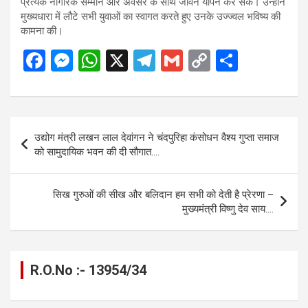
प्रत्येक नागरिक सम्मान और अवसर के साथ जीवन यापन कर सके। उन्होंने
मुख्यधारा में लौटे सभी युवाओं का स्वागत करते हुए उनके उज्ज्वल भविष्य की
कामना की।
F
M
W
X
T
G
C
S
a
es
h
el
m
o
h
ce
se
at
e
ail
py
ar
b
n
s
gr
Li
e
Post
उद्योग मंत्री लखन लाल देवांगन ने चंदपुरिहा कंसोधन वैश्य गुप्ता समाज
o
g
A
a
n
navigation
को सामुदायिक भवन की दी सौगात….
o
er
p
m
k
k
p
सिख गुरुओं की सीख और बलिदान हम सभी को देती है प्रेरणा –
मुख्यमंत्री विष्णु देव साय….
R.O.No :- 13954/34