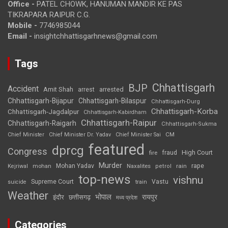
Office -
PATEL CHOWK, HANUMAN MANDIR KE PAS
TIKRAPARA RAIPUR C.G.
Mobile -
7746985044
Email -
insightchhattisgarhnews@gmail.com
Tags
Chhattisgarh
BJP
Accident
Amit Shah
arrested
arrest
Chhattisgarh-Bijapur
Chhattisgarh-Bilaspur
Chhattisgarh-Durg
Chhattisgarh-Korba
Chhattisgarh-Jagdalpur
Chhattisgarh-Kabirdham
Chhattisgarh-Raipur
Chhattisgarh-Raigarh
Chhattisgarh-Sukma
CM
Chief Minister
Chief Minister Dr. Yadav
Chief Minister Sai
featured
dprcg
Congress
High Court
fire
fraud
Murder
rape
Mohan Yadav
Naxalites
rain
Kejriwal
mohan
petrol
top-news
vishnu
Supreme Court
Vastu
suicide
train
Weather
भोपाल
रायपुर
इंदौर
छत्तीसगढ़
मध्य प्रदेश
Categories