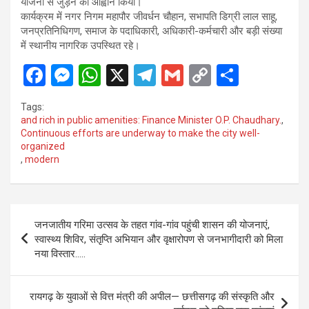
योजना से जुड़ने का आह्वान किया।
कार्यक्रम में नगर निगम महापौर जीवर्धन चौहान, सभापति डिग्री लाल साहू,
जनप्रतिनिधिगण, समाज के पदाधिकारी, अधिकारी-कर्मचारी और बड़ी संख्या
में स्थानीय नागरिक उपस्थित रहे।
F
M
W
X
T
G
C
S
a
es
h
el
m
o
h
Tags:
ce
se
at
e
ail
py
ar
and rich in public amenities: Finance Minister O.P. Chaudhary.
,
Continuous efforts are underway to make the city well-
b
n
s
gr
Li
e
organized
o
g
A
a
n
,
modern
o
er
p
m
k
k
p
Post
जनजातीय गरिमा उत्सव के तहत गांव-गांव पहुंची शासन की योजनाएं,
navigation
स्वास्थ्य शिविर, संतृप्ति अभियान और वृक्षारोपण से जनभागीदारी को मिला
नया विस्तार…..
रायगढ़ के युवाओं से वित्त मंत्री की अपील— छत्तीसगढ़ की संस्कृति और