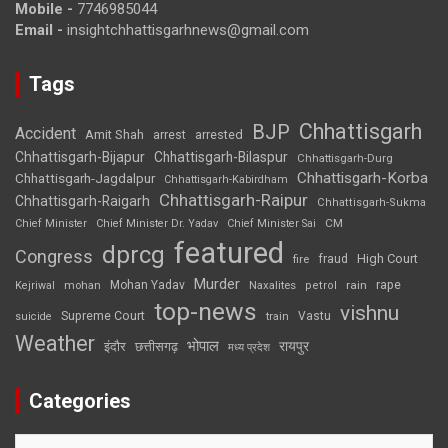
Mobile -
7746985044
Email -
insightchhattisgarhnews@gmail.com
Tags
Chhattisgarh
BJP
Accident
Amit Shah
arrested
arrest
Chhattisgarh-Bijapur
Chhattisgarh-Bilaspur
Chhattisgarh-Durg
Chhattisgarh-Korba
Chhattisgarh-Jagdalpur
Chhattisgarh-Kabirdham
Chhattisgarh-Raipur
Chhattisgarh-Raigarh
Chhattisgarh-Sukma
CM
Chief Minister
Chief Minister Dr. Yadav
Chief Minister Sai
featured
dprcg
Congress
High Court
fire
fraud
Murder
rape
Mohan Yadav
Naxalites
rain
Kejriwal
mohan
petrol
top-news
vishnu
Supreme Court
Vastu
suicide
train
Weather
भोपाल
रायपुर
इंदौर
छत्तीसगढ़
मध्य प्रदेश
Categories
Categories