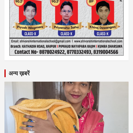
अन्य ख़बरें