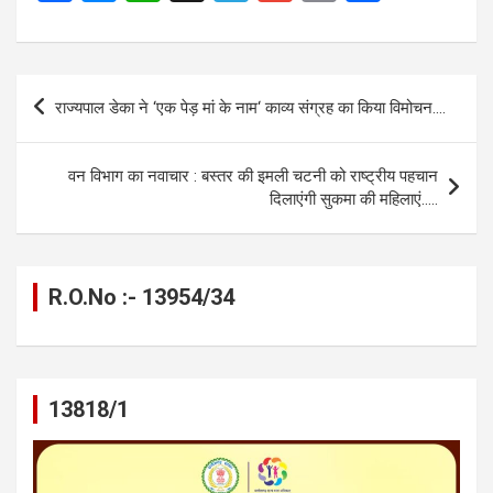
a
es
h
el
m
o
h
ce
se
at
e
ail
py
ar
b
n
s
gr
Li
e
Post
राज्यपाल डेका ने ‘एक पेड़ मां के नाम‘ काव्य संग्रह का किया विमोचन….
o
g
A
a
n
navigation
o
er
p
m
k
वन विभाग का नवाचार : बस्तर की इमली चटनी को राष्ट्रीय पहचान
k
p
दिलाएंगी सुकमा की महिलाएं…..
R.O.No :- 13954/34
13818/1