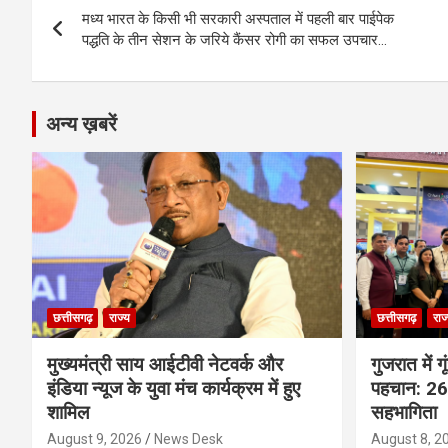
o
er
p
m
k
मध्य भारत के किसी भी सरकारी अस्पताल में पहली बार पाईपेक
navigation
पद्धति के तीन सेशन के जरिये कैंसर रोगी का सफल उपचार…
k
p
अन्य ख़बरें
छत्तीसगढ़
राज्य
छत्तीसगढ़
राज
मुख्यमंत्री साय आईटीवी नेटवर्क और
गुजरात में 
इंडिया न्यूज के युवा मंच कार्यक्रम में हुए
पहचान: 26 
शामिल
सहभागिता
August 9, 2026
News Desk
August 8, 2