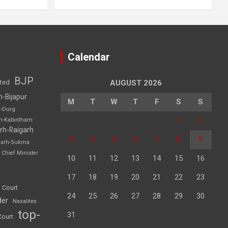
Calendar
BJP
sted
AUGUST 2026
h-Bijapur
M
T
W
T
F
S
S
h-Durg
1
2
rh-Kabirdham
rh-Raigarh
3
4
5
6
7
8
9
garh-Sukma
Chief Minister
10
11
12
13
14
15
16
17
18
19
20
21
22
23
 Court
24
25
26
27
28
29
30
der
Naxalites
top-
31
Court