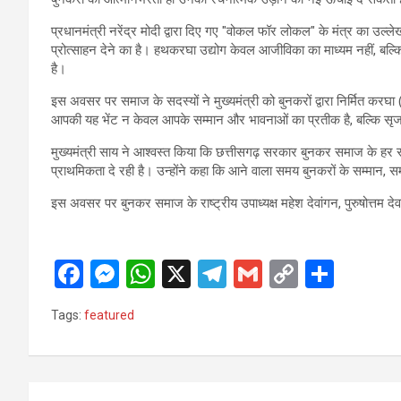
प्रधानमंत्री नरेंद्र मोदी द्वारा दिए गए "वोकल फॉर लोकल" के मंत्र का उल्ल
प्रोत्साहन देने का है। हथकरघा उद्योग केवल आजीविका का माध्यम नहीं, बल्
है।
इस अवसर पर समाज के सदस्यों ने मुख्यमंत्री को बुनकरों द्वारा निर्मित करघा 
आपकी यह भेंट न केवल आपके सम्मान और भावनाओं का प्रतीक है, बल्कि सृजन, प
मुख्यमंत्री साय ने आश्वस्त किया कि छत्तीसगढ़ सरकार बुनकर समाज के हर संभ
प्राथमिकता दे रही है। उन्होंने कहा कि आने वाला समय बुनकरों के सम्मान,
इस अवसर पर बुनकर समाज के राष्ट्रीय उपाध्यक्ष महेश देवांगन, पुरुषोत्तम दे
F
M
W
X
T
G
C
S
a
es
h
el
m
o
h
Tags:
featured
ce
se
at
e
ail
py
ar
b
n
s
gr
Li
e
o
g
A
a
n
Post