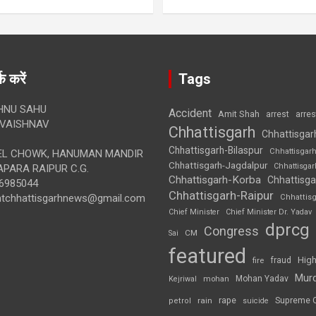
क करें
Tags
HNU SAHU
Accident
Amit Shah
arre
arrest
VAISHNAV
Chhattisgarh
Chhattisgar
Chhattisgarh-Bilaspur
Chhattisgar
L CHOWK, HANUMAN MANDIR
Chhattisgarh-Jagdalpur
Chhattisga
APARA RAIPUR C.G.
Chhattisgarh-Korba
Chhattisga
6985044
Chhattisgarh-Raipur
ghtchhattisgarhnews@gmail.com
Chhattis
Chief Minister
Chief Minister Dr. Yadav
dprcg
Congress
CM
Sai
featured
High
fire
fraud
Mur
Mohan Yadav
Kejriwal
mohan
rape
Supreme 
rain
petrol
suicide