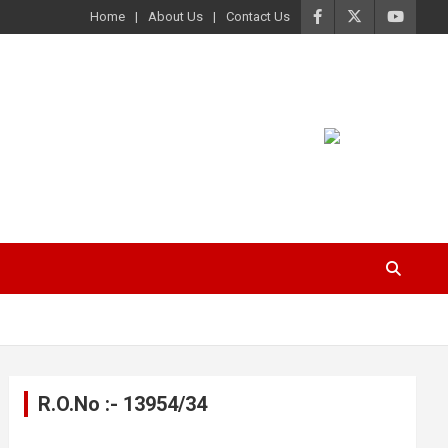
Home
About Us
Contact Us
R.O.No :- 13954/34