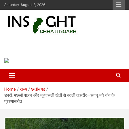
Skip
Saturday, August 8, 2026
to
content
Insight Chhattisgarh
Chhattisgarh Latest News
Home
राज्य
छत्तीसगढ़
डबरी, मछली पालन और बहुफसली खेती से बदली तकदीर—सगनू बने गांव के
प्रेरणास्रोत