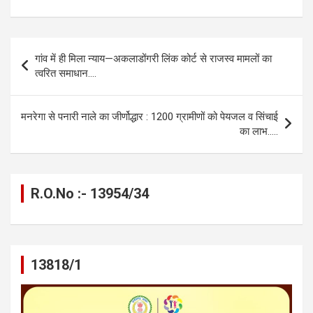
a
es
h
el
m
o
h
ce
se
at
e
ail
py
ar
b
n
s
gr
Li
e
Post
गांव में ही मिला न्याय—अकलाडोंगरी लिंक कोर्ट से राजस्व मामलों का
o
g
A
a
n
navigation
त्वरित समाधान….
o
er
p
m
k
k
p
मनरेगा से पनारी नाले का जीर्णोद्धार : 1200 ग्रामीणों को पेयजल व सिंचाई
का लाभ…..
R.O.No :- 13954/34
13818/1