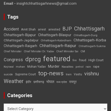
Email -
insightchhattisgarhnews@gmail.com
Tags
Chhattisgarh
BJP
Accident
Amit Shah
arrested
arrest
Chhattisgarh-Bijapur
Chhattisgarh-Bilaspur
Chhattisgarh-Durg
Chhattisgarh-Korba
Chhattisgarh-Jagdalpur
Chhattisgarh-Kabirdham
Chhattisgarh-Raipur
Chhattisgarh-Raigarh
Chhattisgarh-Sukma
CM
Chief Minister
Chief Minister Dr. Yadav
Chief Minister Sai
featured
dprcg
Congress
High Court
fire
fraud
Murder
rape
Mohan Yadav
Naxalites
rain
Kejriwal
mohan
petrol
top-news
vishnu
Supreme Court
Vastu
suicide
train
Weather
भोपाल
रायपुर
इंदौर
छत्तीसगढ़
मध्य प्रदेश
Categories
Categories