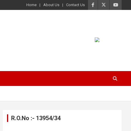
Home
About Us
Contact Us
R.O.No :- 13954/34