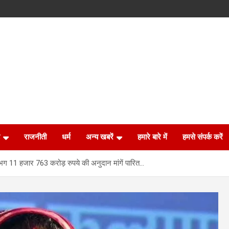
राजनीती
धर्म
अन्य खबरें
हमारे बारे में
हमसे संपर्क करें
ए लगभग 11 हजार 763 करोड़ रुपये की अनुदान मांगें पारित…