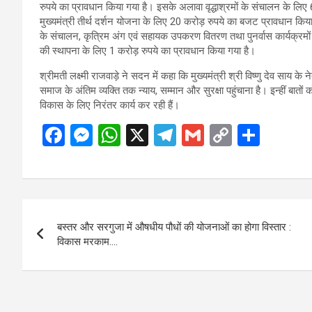
रुपये का प्रावधान किया गया है। इसके अलावा वृद्धाश्रमों के संचालन के लि
मुख्यमंत्री तीर्थ दर्शन योजना के लिए 20 करोड़ रुपये का बजट प्रावधान किया ग
के संचालन, कृत्रिम अंग एवं सहायक उपकरण वितरण तथा पुनर्वास कार्यक्रमों 
की स्थापना के लिए 1 करोड़ रुपये का प्रावधान किया गया है।
श्रीमती लक्ष्मी राजवाड़े ने सदन में कहा कि मुख्यमंत्री श्री विष्णु देव साय क
समाज के अंतिम व्यक्ति तक न्याय, सम्मान और सुरक्षा पहुंचाना है। इन्हीं बात
विकास के लिए निरंतर कार्य कर रही हैं।
F
M
W
X
T
G
C
S
a
es
h
el
m
o
h
ce
se
at
e
ail
py
ar
b
n
s
gr
Li
e
Post
o
g
A
a
n
बस्तर और सरगुजा में औषधीय पौधों की योजनाओं का होगा विस्तार :
navigation
o
er
p
m
k
विकास मरकाम….
k
p
अन्य ख़बरें