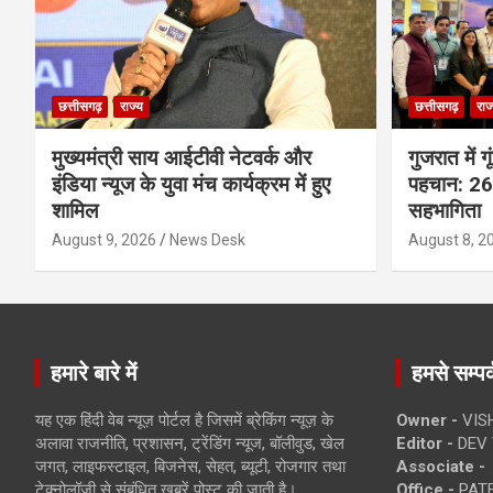
छत्तीसगढ़
राज्य
छत्तीसगढ़
राज
मुख्यमंत्री साय आईटीवी नेटवर्क और
गुजरात में 
इंडिया न्यूज के युवा मंच कार्यक्रम में हुए
पहचान: 26 
शामिल
सहभागिता
August 9, 2026
News Desk
August 8, 2
हमारे बारे में
हमसे सम्पर्
यह एक हिंदी वेब न्यूज़ पोर्टल है जिसमें ब्रेकिंग न्यूज़ के
Owner -
VIS
अलावा राजनीति, प्रशासन, ट्रेंडिंग न्यूज, बॉलीवुड, खेल
Editor -
DEV 
जगत, लाइफस्टाइल, बिजनेस, सेहत, ब्यूटी, रोजगार तथा
Associate -
टेक्नोलॉजी से संबंधित खबरें पोस्ट की जाती है।
Office -
PATE