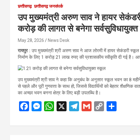
छत्तीसगढ़
छत्तीसगढ़ जनसंपर्क
उप मुख्यमंत्री अरुण साव ने हायर सेकं
करोड़ की लागत से बनेगा सर्वसुविधायुक्
May 28, 2026
News Desk
रायपुर :
उप मुख्यमंत्री श्री अरुण साव ने आज लोरमी में हायर सेकंडरी स्कूल
निर्माण के लिए 1 करोड़ 21 लाख रुपए की प्रशासकीय स्वीकृति दी गई है। आ
उप मुख्यमंत्री श्री साव ने कहा कि अनुबंध के अनुसार स्कूल भवन का 8 महीने में
से पहले और पूरी गुणवत्ता के साथ हो, जिससे विद्यार्थियों को बेहतर शैक्षणिक व
का अच्छा भवन बनना क्षेत्र के लिए बड़ी उपलब्धि है।
F
M
W
X
T
G
C
S
a
es
h
el
m
o
h
ce
se
at
e
ail
py
ar
b
n
s
gr
Li
e