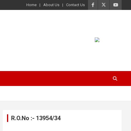
Home
About Us
Contact Us
R.O.No :- 13954/34