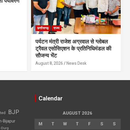
तो पर्यावरण
छत्तीसगढ़
राज्य
पर्यटन मंत्री राजेश अग्रवाल से ग्लोबल
ट्रैवल एसोसिएशन के प्रतिनिधिमंडल की
सौजन्य भेंट
August 8, 2026
News Desk
Calendar
BJP
sted
AUGUST 2026
h-Bijapur
M
T
W
T
F
S
S
h-Durg