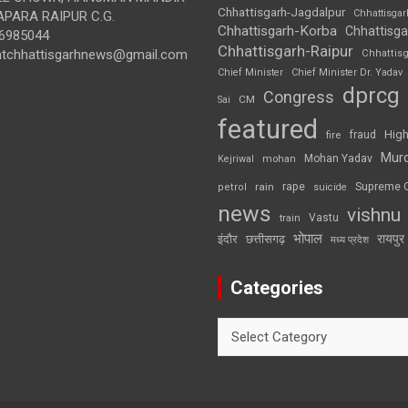
Chhattisgarh-Jagdalpur
Chhattisga
APARA RAIPUR C.G.
Chhattisgarh-Korba
Chhattisga
6985044
Chhattisgarh-Raipur
ghtchhattisgarhnews@gmail.com
Chhattis
Chief Minister
Chief Minister Dr. Yadav
dprcg
Congress
CM
Sai
featured
High
fire
fraud
Mur
Mohan Yadav
Kejriwal
mohan
rape
Supreme 
rain
petrol
suicide
news
vishnu
Vastu
train
भोपाल
रायपुर
इंदौर
छत्तीसगढ़
मध्य प्रदेश
Categories
Categories