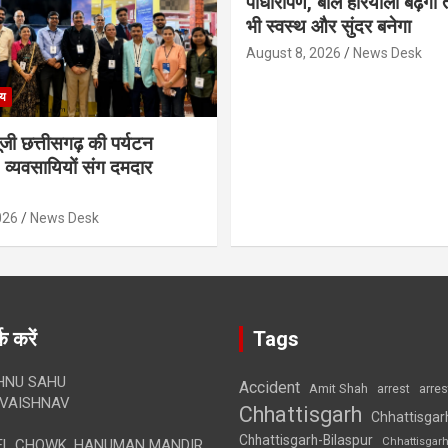
पौधारोपण, बोले हरियाली बढ़ेगी 
भी स्वस्थ और सुंदर बनेगा
August 8, 2026
News Desk
्य
गूंजी छत्तीसगढ़ की पर्यटन
व्यवसायियों संग दमदार
026
News Desk
क करें
Tags
HNU SAHU
Accident
Amit Shah
arre
arrest
VAISHNAV
Chhattisgarh
Chhattisgar
Chhattisgarh-Bilaspur
Chhattisgar
L CHOWK, HANUMAN MANDIR