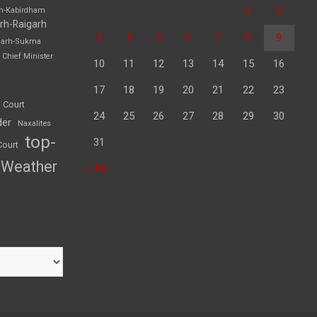
1
2
rh-Kabirdham
rh-Raigarh
3
4
5
6
7
8
9
garh-Sukma
Chief Minister
10
11
12
13
14
15
16
17
18
19
20
21
22
23
 Court
24
25
26
27
28
29
30
der
Naxalites
top-
31
Court
Weather
« Jul